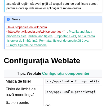
așa că vă rugăm să aveți grijă să alegeți setul de codificare corect
pentru a corespunde nevoilor aplicației dumneavoastră.
Vezi și
`Java properties on Wikipedia
<https://en.wikipedia.org/wiki/.properties>``_
,
Mozilla and Java
properties files
,
mi18n lang fișiere
,
Proprietăți GWT
,
Actualizarea
fișierelor de limbă țintă
,
Formatați fișierul de proprietăți Java
,
Curățați fișierele de traducere
ggle navigation of Formate de fișiere acceptate
Configurația Weblate
Tipic Weblate
Configurația componentei
Masca de fișier
src/app/Bundle_*.proprietăți
Fișier de limbă de
src/app/Bundle.proprietăți
bază monolingvă
Șablon pentru
Gol