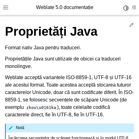
Weblate 5.0 documentație
Toggle 
Toggle site navigation sidebar
To
Ed
Proprietăți Java
Format nativ Java pentru traduceri.
Proprietățile Java sunt utilizate de obicei ca traduceri
monolingve.
Weblate acceptă variantele ISO-8859-1, UTF-8 și UTF-16
ale acestui format. Toate acestea acceptă stocarea tuturor
caracterelor Unicode, doar că sunt codificate diferit. În ISO-
8859-1, se folosesc secvențele de scăpare Unicode (de
exemplu
), toate celelalte codifică
zkou\u0161ka
caracterele direct, fie în UTF-8, fie în UTF-16.
Notă
Încărcarea secvențelor de scăpare funcționează și în modul UTF-8,