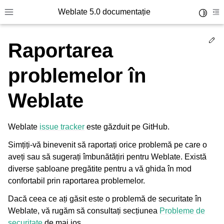
Weblate 5.0 documentație
Toggle 
Toggle site navigation sidebar
To
Ed
Raportarea
problemelor în
Weblate
Weblate
issue tracker
este găzduit pe GitHub.
Simțiți-vă binevenit să raportați orice problemă pe care o
aveți sau să sugerați îmbunătățiri pentru Weblate. Există
diverse șabloane pregătite pentru a vă ghida în mod
confortabil prin raportarea problemelor.
Dacă ceea ce ați găsit este o problemă de securitate în
Weblate, vă rugăm să consultați secțiunea
Probleme de
securitate
de mai jos.