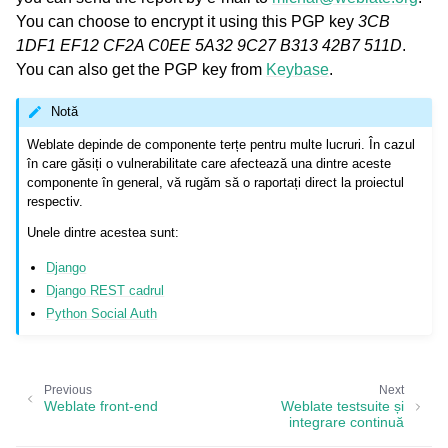
You can choose to encrypt it using this PGP key
3CB
1DF1 EF12 CF2A C0EE 5A32 9C27 B313 42B7 511D
.
You can also get the PGP key from
Keybase
.
Notă
Weblate depinde de componente terțe pentru multe lucruri. În cazul
în care găsiți o vulnerabilitate care afectează una dintre aceste
componente în general, vă rugăm să o raportați direct la proiectul
respectiv.
Unele dintre acestea sunt:
Django
Django REST cadrul
Python Social Auth
Previous
Next
Weblate front-end
Weblate testsuite și
integrare continuă