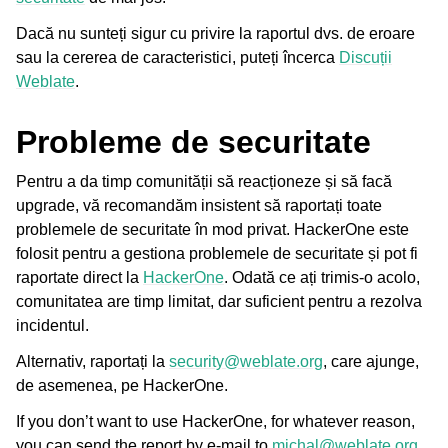
Dacă nu sunteți sigur cu privire la raportul dvs. de eroare
sau la cererea de caracteristici, puteți încerca
Discuții
Weblate
.
Probleme de securitate
Pentru a da timp comunității să reacționeze și să facă
upgrade, vă recomandăm insistent să raportați toate
ggle navigation of Formate de fișiere acceptate
problemele de securitate în mod privat. HackerOne este
folosit pentru a gestiona problemele de securitate și pot fi
raportate direct la
HackerOne
. Odată ce ați trimis-o acolo,
comunitatea are timp limitat, dar suficient pentru a rezolva
incidentul.
Alternativ, raportați la
security
@
weblate
.
org
, care ajunge,
de asemenea, pe HackerOne.
gle navigation of Instrucțiuni de configurare
If you don’t want to use HackerOne, for whatever reason,
you can send the report by e-mail to
michal
@
weblate
.
org
.