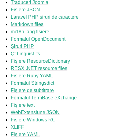
Traduceri Joomla
Fișiere JSON
Laravel PHP șiruri de caractere
Markdown files
mi18n lang fișiere
Formatul OpenDocument
Șiruri PHP
Qt Linguist .ts
Fișiere ResourceDictionary
RESX .NET resource files
Fișiere Ruby YAML
Formatul Stringsdict
Fișiere de subtitrare
Formatul TermBase eXchange
Fișiere text
WebExtensiune JSON
Fișiere Windows RC
XLIFF
Fișiere YAML