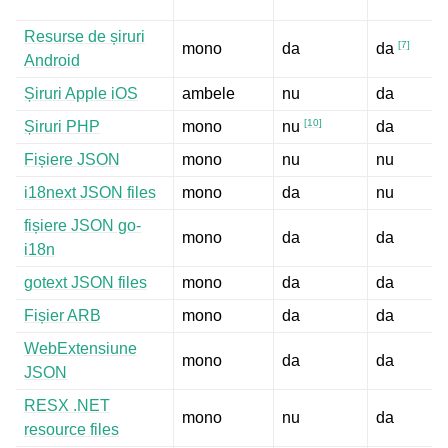
Resurse de șiruri
[
7
]
mono
da
da
Android
Șiruri Apple iOS
ambele
nu
da
[
10
]
Șiruri PHP
mono
da
nu
Fișiere JSON
mono
nu
nu
i18next JSON files
mono
da
nu
fișiere JSON go-
mono
da
da
i18n
gotext JSON files
mono
da
da
Fișier ARB
mono
da
da
WebExtensiune
mono
da
da
JSON
RESX .NET
mono
nu
da
resource files