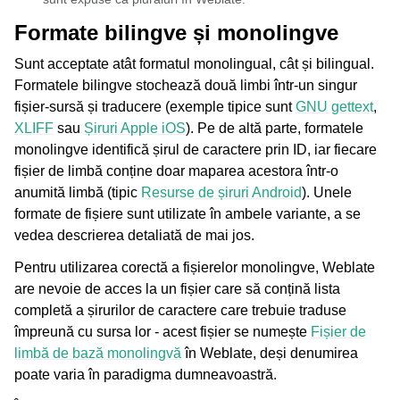
Formate bilingve și monolingve
Sunt acceptate atât formatul
monolingual, cât și
bilingual.
Formatele bilingve stochează două limbi într-un singur
fișier-sursă și traducere (exemple tipice sunt
GNU gettext
,
XLIFF
sau
Șiruri Apple iOS
). Pe de altă parte, formatele
monolingve identifică șirul de caractere prin ID, iar fiecare
fișier de limbă conține doar maparea acestora într-o
anumită limbă (tipic
Resurse de șiruri Android
). Unele
formate de fișiere sunt utilizate în ambele variante, a se
vedea descrierea detaliată de mai jos.
Pentru utilizarea corectă a fișierelor monolingve, Weblate
are nevoie de acces la un fișier care să conțină lista
completă a șirurilor de caractere care trebuie traduse
împreună cu sursa lor - acest fișier se numește
Fișier de
limbă de bază monolingvă
în Weblate, deși denumirea
poate varia în paradigma dumneavoastră.