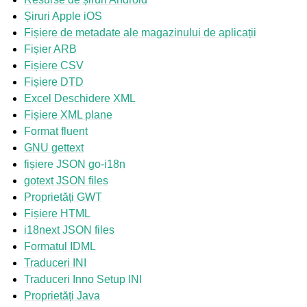
Șiruri Apple iOS
Fișiere de metadate ale magazinului de aplicații
Fișier ARB
Fișiere CSV
Fișiere DTD
Excel Deschidere XML
Fișiere XML plane
Format fluent
ggle navigation of Formate de fișiere acceptate
GNU gettext
fișiere JSON go-i18n
gotext JSON files
Proprietăți GWT
Fișiere HTML
i18next JSON files
Formatul IDML
Traduceri INI
Traduceri Inno Setup INI
Proprietăți Java