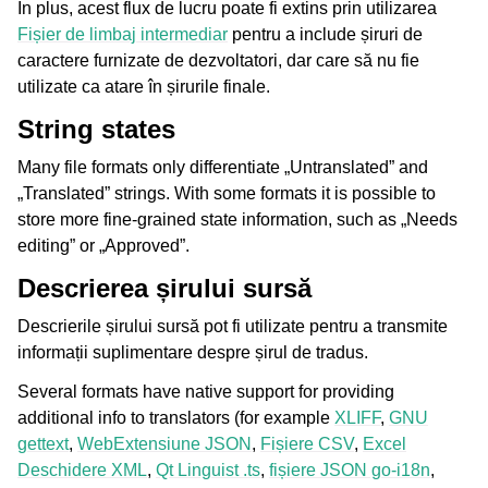
În plus, acest flux de lucru poate fi extins prin utilizarea
Fișier de limbaj intermediar
pentru a include șiruri de
caractere furnizate de dezvoltatori, dar care să nu fie
utilizate ca atare în șirurile finale.
String states
Many file formats only differentiate „Untranslated” and
„Translated” strings. With some formats it is possible to
store more fine-grained state information, such as „Needs
editing” or „Approved”.
Descrierea șirului sursă
Descrierile șirului sursă pot fi utilizate pentru a transmite
informații suplimentare despre șirul de tradus.
Several formats have native support for providing
additional info to translators (for example
XLIFF
,
GNU
gettext
,
WebExtensiune JSON
,
Fișiere CSV
,
Excel
Deschidere XML
,
Qt Linguist .ts
,
fișiere JSON go-i18n
,