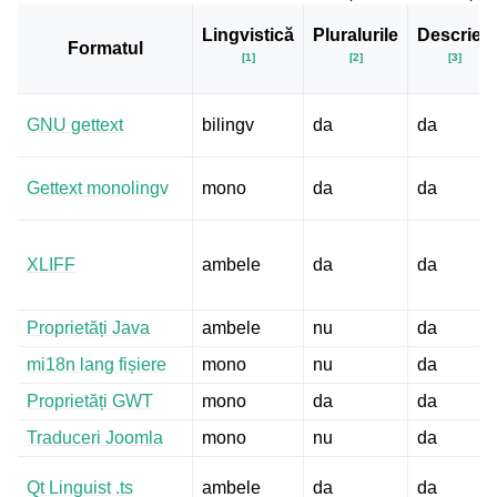
Lingvistică
Pluralurile
Descrieri
Formatul
[
1
]
[
2
]
[
3
]
GNU gettext
bilingv
da
da
Gettext monolingv
mono
da
da
XLIFF
ambele
da
da
Proprietăți Java
ambele
nu
da
mi18n lang fișiere
mono
nu
da
gle navigation of Instrucțiuni de configurare
Proprietăți GWT
mono
da
da
Traduceri Joomla
mono
nu
da
Qt Linguist .ts
ambele
da
da