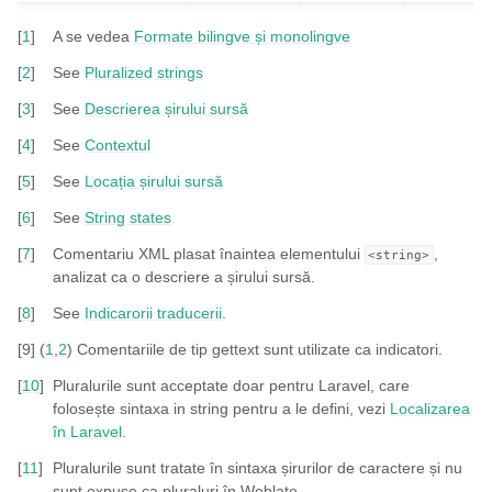
[
1
]
A se vedea
Formate bilingve și monolingve
[
2
]
See
Pluralized strings
[
3
]
See
Descrierea șirului sursă
[
4
]
See
Contextul
[
5
]
See
Locația șirului sursă
[
6
]
See
String states
[
7
]
Comentariu XML plasat înaintea elementului
,
<string>
analizat ca o descriere a șirului sursă.
[
8
]
See
Indicarorii traducerii
.
[
9
]
(
1
,
2
)
Comentariile de tip gettext sunt utilizate ca indicatori.
[
10
]
Pluralurile sunt acceptate doar pentru Laravel, care
folosește sintaxa in string pentru a le defini, vezi
Localizarea
în Laravel
.
[
11
]
Pluralurile sunt tratate în sintaxa șirurilor de caractere și nu
sunt expuse ca pluraluri în Weblate.