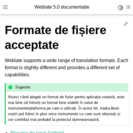
Weblate 5.0 documentație
Toggle 
Toggle site navigation sidebar
To
Ed
Formate de fișiere
acceptate
Weblate supports a wide range of translation formats. Each
format is slightly different and provides a different set of
capabilities.
Sugestie
Atunci când alegeți un format de fișier pentru aplicația voastră, este
mai bine să folosiți un format bine stabilit în setul de
instrumente/platforma pe care o utilizați. În acest fel, traducătorii
voștri pot folosi în plus orice instrumente cu care sunt obișnuiți și
vor contribui mai probabil la proiectul dumneavoastră.
Resurse de șiruri Android