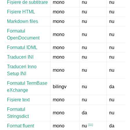
Fișiere de subtitrare
mono
nu
nu
Fișiere HTML
mono
nu
nu
Markdown files
mono
nu
nu
Formatul
mono
nu
nu
OpenDocument
Formatul IDML
mono
nu
nu
Traduceri INI
mono
nu
nu
Traduceri Inno
mono
nu
nu
Setup INI
Formatul TermBase
bilingv
nu
da
eXchange
Fișiere text
mono
nu
nu
Formatul
mono
da
nu
Stringsdict
[
11
]
Format fluent
mono
da
nu