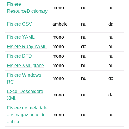
Fișiere
mono
nu
nu
ResourceDictionary
Fișiere CSV
ambele
nu
da
Fișiere YAML
mono
nu
nu
Fișiere Ruby YAML
mono
da
nu
Fișiere DTD
mono
nu
nu
Fișiere XML plane
mono
nu
nu
Fișiere Windows
mono
nu
da
RC
Excel Deschidere
mono
nu
da
XML
Fișiere de metadate
ale magazinului de
mono
nu
nu
aplicații