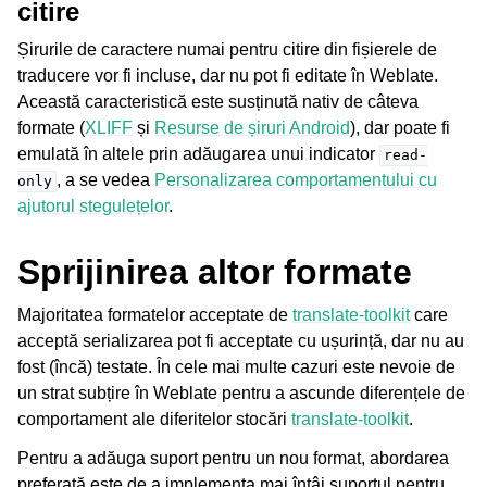
citire
Șirurile de caractere numai pentru citire din fișierele de
traducere vor fi incluse, dar nu pot fi editate în Weblate.
Această caracteristică este susținută nativ de câteva
formate (
XLIFF
și
Resurse de șiruri Android
), dar poate fi
emulată în altele prin adăugarea unui indicator
read-
, a se vedea
Personalizarea comportamentului cu
only
ajutorul stegulețelor
.
Sprijinirea altor formate
Majoritatea formatelor acceptate de
translate-toolkit
care
acceptă serializarea pot fi acceptate cu ușurință, dar nu au
fost (încă) testate. În cele mai multe cazuri este nevoie de
un strat subțire în Weblate pentru a ascunde diferențele de
comportament ale diferitelor stocări
translate-toolkit
.
Pentru a adăuga suport pentru un nou format, abordarea
preferată este de a implementa mai întâi suportul pentru