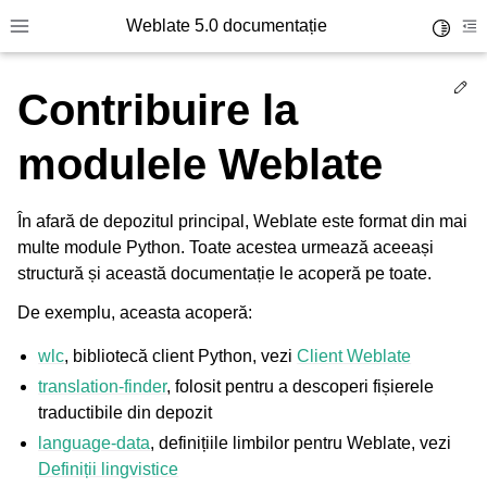
Weblate 5.0 documentație
Toggle 
Toggle site navigation sidebar
To
Ed
Contribuire la
modulele Weblate
În afară de depozitul principal, Weblate este format din mai
multe module Python. Toate acestea urmează aceeași
structură și această documentație le acoperă pe toate.
De exemplu, aceasta acoperă:
wlc
, bibliotecă client Python, vezi
Client Weblate
translation-finder
, folosit pentru a descoperi fișierele
traductibile din depozit
language-data
, definițiile limbilor pentru Weblate, vezi
Definiții lingvistice