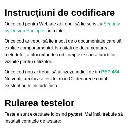
Instrucțiuni de codificare
Orice cod pentru Weblate ar trebui să fie scris cu
Security
by Design Principles
în minte.
Orice cod ar trebui să fie însoțit de o documentație care să
explice comportamentul. Nu uitați de documentarea
metodelor, a blocurilor de cod complexe sau a funcțiilor
ggle navigation of Formate de fișiere acceptate
vizibile pentru utilizator.
Orice cod nou ar trebui să utilizeze indicii de tip
PEP 484
.
Nu verificăm încă acest lucru în CI, deoarece codul
existent nu le include încă.
Rularea testelor
Testele sunt executate folosind
py.test
. Mai întâi trebuie să
gle navigation of Instrucțiuni de configurare
instalați cerințele de testare: