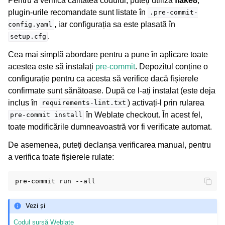
Pentru a verifica calitatea codului, puteți utiliza
flake8
,
plugin-urile recomandate sunt listate în
.pre-commit-
, iar configurația sa este plasată în
config.yaml
.
setup.cfg
Cea mai simplă abordare pentru a pune în aplicare toate
acestea este să instalați
pre-commit
. Depozitul conține o
configurație pentru ca acesta să verifice dacă fișierele
confirmate sunt sănătoase. După ce l-ați instalat (este deja
inclus în
) activați-l prin rularea
requirements-lint.txt
în Weblate checkout. În acest fel,
pre-commit
install
toate modificările dumneavoastră vor fi verificate automat.
De asemenea, puteți declanșa verificarea manual, pentru
a verifica toate fișierele rulate:
pre-commit
run
Vezi și
Codul sursă Weblate