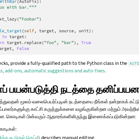
WithBar
(
AutoFix
):
oo with bar."""
xt_lazy
(
"Foobar"
)
le_target
(
self
,
target
,
source
,
unit
):
in
target
:
rn
target
.
replace
(
"foo"
,
"bar"
),
True
arget
,
False
cks, provide a fully-qualified path to the Python class in the
AUT
s, add-ons, automatic suggestions and auto-fixes
.
 பயன்படுத்தி நடத்தை தனிப்பயனா
துவதன் மூலம் வலைபெயர்ப்புடின் நடத்தையை நீங்கள் நன்றாகக் கட்டுப
பாளர்களுக்கு காட்சி கருத்துக்களை வழங்குகின்றன மற்றும் அவற்றி
றன. கொடிகள் பின்வரும் ஆதாரங்களிலிருந்து இணைக்கப்படுகின்றன:
கொடிகள்:
ித்த கூடுதல் செய்தி
describes manual editing.