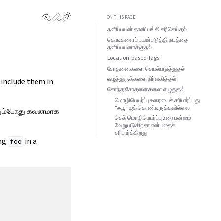
View this page
Edit this page
ON THIS PAGE
தனிப்பயன் தானியங்கி சரிசெய்தல்
கொடிகளைப் பயன்படுத்தி நடத்தை
தனிப்பயனாக்குதல்
Location-based flags
சோதனைகளை செயல்படுத்துதல்
எழுத்துருக்களை நிர்வகித்தல்
 include them in
சொந்த சோதனைகளை எழுதுதல்
மொழிபெயர்ப்பு உரையைச் சரிபார்ப்பது
"ஃபூ" ஐக் கொண்டிருக்கவில்லை
ழுதும்போது கவனமாக
செக் மொழிபெயர்ப்பு உரை பன்மை
வேறுபடுகிறதா என்பதைச்
சரிபார்க்கிறது
ing
in a
foo