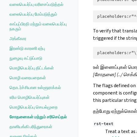
வலைபெயர்ப்பு வரிசைப்படுத்தல்
வலைபெயர்ப்பு மேம்படுத்தும்
காப்புப்பிரதி மற்றும் வலைபெயர்ப்பு
நகரும்
To verify that trans
triggered if the stri
அங்கீகார
இரண்டு காரணி ஏற்பு
நுழைவு கட்டுப்பாடு
உள் இணைப்புகள் மொழ
மொழிபெயர்ப்பு திட்டங்கள்
[சோதனை] (../ செக்க
மொழி வரையறைகள்
The flags defined on 
தொடர்ச்சியான உள்ளூராக்கல்
component is config
உரிம மொழிபெயர்ப்புகள்
this particular string
மொழிபெயர்ப்பு செயல்முறை
தற்போது ஏற்றுக்கொள்
சோதனைகள் மற்றும் சரிசெய்தல்
rst-text
தானியங்கி பரிந்துரைகள்
Treat a text a
துணை நிரல்கள்