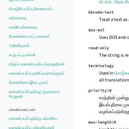
டெக்ச்ட் தொடரி
மொழிபெயர்ப்பு நினைவகம்
bbcode-text
உள்ளமைவு
Treat a text a
மாதிரி உள்ளமைவு
dos-eol
மேலாண்மை கட்டளைகள்
Uses DOS end-o
அறிவிப்புகள்
read-only
கூறு பட்டியல்கள்
The string is r
விருப்ப வலைபெயர்ப்பு தொகுதிகள்
terminology
Used in
சொற்கள
வலைபெயர்ப்பு தனிப்பயனாக்குதல்
all translation
மேலாண்மை இடைமுகம்
priority:N
வலைபெயர்ப்புடுக்கு ஆதரவைப்
பெறுதல்
சரத்தின் முன்ன
இயல்புநிலை முன
பங்களிப்பாளர் டாக்ச்
வழங்கப்படுகிறத
வலைபெயர்ப்புடுக்கு பங்களிப்பு
max-length:N
வலைபெயர்ப்பு பங்களிப்பாளர்