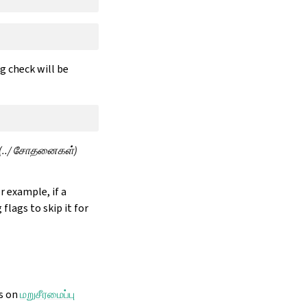
g check will be
../ சோதனைகள்)
r example, if a
 flags to skip it for
ns on
மறுசீரமைப்பு