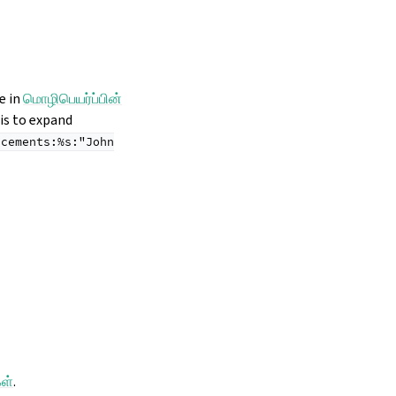
e in
மொழிபெயர்ப்பின்
 is to expand
acements:%s:"John
கள்
.