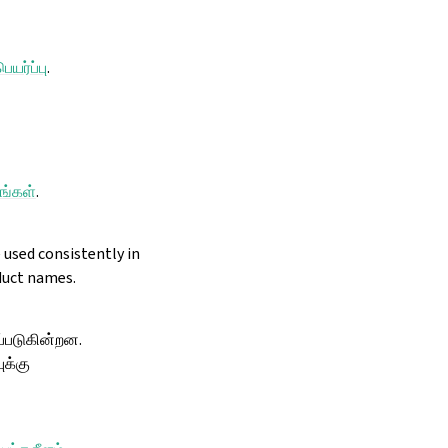
யர்ப்பு
.
ரங்கள்
.
e used consistently in
duct names.
ப்படுகின்றன.
ுக்கு