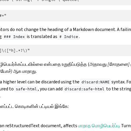
lators do not change the heading of a Markdown document. A failin
ng
is translated as
.
###
Index
#
Indice
ிபெயர்க்கப்படவில்லை என்பதை உறுதிப்படுத்த (அதாவது
[சோதனை] (
ியோச்)
ஆக மாறாது.
a higher level can be discarded using the
syntax. Fo
discard:NAME
ured to
, you can add
to the string
safe-html
discard:safe-html
.
ளப்பட்ட கொடிகளின் பட்டியல் இங்கே:
s an reStructuredText document, affects
மாறாத மொழிபெயர்ப்பு
. Tur