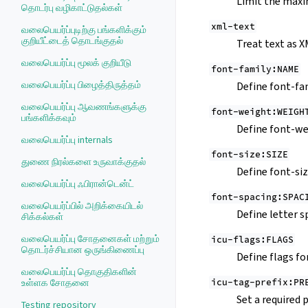
Limit the maxim
தொடர்பு வழிகாட்டுதல்கள்
xml-text
வலைபெயர்ப்புடிற்கு பங்களிக்கும்
குறியீட்டைத் தொடங்குதல்
Treat text as 
வலைபெயர்ப்பு மூலக் குறியீடு
font-family:NAME
வலைபெயர்ப்பு பிழைத்திருத்தம்
Define font-fam
வலைபெயர்ப்பு ஆவணங்களுக்கு
font-weight:WEIGH
பங்களிக்கவும்
Define font-we
வலைபெயர்ப்பு internals
font-size:SIZE
துணை நிரல்களை உருவாக்குதல்
Define font-siz
வலைபெயர்ப்பு ஃபிரான்டென்ட்
font-spacing:SPAC
வலைபெயர்ப்பில் அறிக்கையிடல்
Define letter s
சிக்கல்கள்
வலைபெயர்ப்பு சோதனைகள் மற்றும்
icu-flags:FLAGS
தொடர்ச்சியான ஒருங்கிணைப்பு
Define flags f
வலைபெயர்ப்பு தொகுதிகளின்
உள்ளக சோதனை
icu-tag-prefix:PR
Set a required 
Testing repository