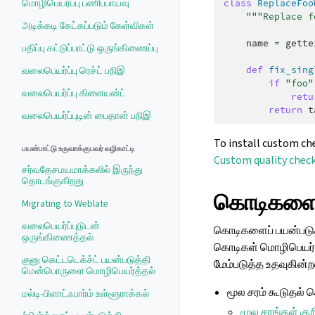
மொழிபெயர்ப்பு பணிப்பாய்வு
class
ReplaceFoo
"""Replace f
அடிக்கடி கேட்கப்படும் கேள்விகள்
name
=
gette
பதிப்பு கட்டுப்பாட்டு ஒருங்கிணைப்பு
வலைபெயர்ப்பு ரெச்ட் பநிஇ
def
fix_sing
if
"foo"
வலைபெயர்ப்பு கிளையன்ட்
retu
return
t
வலைபெயர்ப்புடின் பைதான் பநிஇ
To install custom che
பயன்பாட்டு உருவாக்குபவர் வழிகாட்டி
Custom quality check
சர்வதேசமயமாக்கலில் இருந்து
தொடங்குகிறது
கொடிகளைப்
Migrating to Weblate
வலைபெயர்ப்புடுடன்
கொடிகளைப் பயன்படுத்
ஒருங்கிணைத்தல்
கொடிகள் மொழிபெயர்ப்
குனு கெட்டடெக்ச்ட் பயன்படுத்தி
மேம்படுத்த உதவுகின்
மென்பொருளை மொழிபெயர்த்தல்
மூல சரம் கூடுதல் 
மல்டி-பிளாட்ஃபார்ம் உள்ளூராக்கல்
மூல சரங்கள் குற