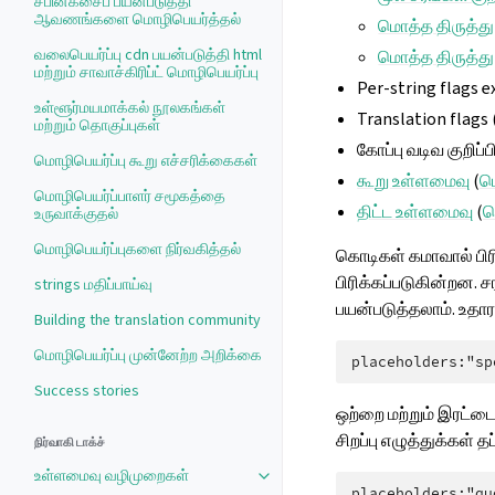
ச்பின்க்சைப் பயன்படுத்தி
ஆவணங்களை மொழிபெயர்த்தல்
மொத்த திருத்து
வலைபெயர்ப்பு cdn பயன்படுத்தி html
மொத்த திருத்து
மற்றும் சாவாச்கிரிப்ட் மொழிபெயர்ப்பு
Per-string flags e
உள்ளூர்மயமாக்கல் நூலகங்கள்
Translation flags 
மற்றும் தொகுப்புகள்
கோப்பு வடிவ குறிப்
மொழிபெயர்ப்பு கூறு எச்சரிக்கைகள்
கூறு உள்ளமைவு
(
ம
மொழிபெயர்ப்பாளர் சமூகத்தை
திட்ட உள்ளமைவு
(
ம
உருவாக்குதல்
மொழிபெயர்ப்புகளை நிர்வகித்தல்
கொடிகள் கமாவால் பிர
பிரிக்கப்படுகின்றன. 
strings மதிப்பாய்வு
பயன்படுத்தலாம். உதார
Building the translation community
மொழிபெயர்ப்பு முன்னேற்ற அறிக்கை
Success stories
ஒற்றை மற்றும் இரட்டை
சிறப்பு எழுத்துக்கள் த
நிர்வாகி டாக்ச்
உள்ளமைவு வழிமுறைகள்