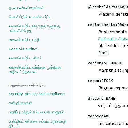
placeholders:NAME
தரவு பண்புவிவரங்கள்
Placeholder str
வெளியிடும் வலைபெயர்ப்பு
replacements:FROM
வலைபெயர்ப்பு தொகுதிகளுக்கு
பங்களிக்கிறது
Replacements t
அதிகபட்ச அளவ
வலைபெயர்ப்பு பற்றி
placeables to e
Code of Conduct
.
Doe"
வலைபெயர்ப்பு உரிமம்
variants:SOURCE
வலைபெயர்ப்பு வர்த்தக முத்திரை
Mark this strin
வழிகாட்டுதல்கள்
regex:REGEX
பாதுகாப்பான வலைபெயர்ப்பு
Regular expres
Security, privacy and compliance
discard:NAME
சார்புநிலைகள்
உயர் மட்டத்தில
பாதிப்பு மற்றும் சம்பவ கையாளுதல்
forbidden
வெப்லேட்டுக்கான சம்பவ மறுமொழி
Indicates forbi
திட்டம்