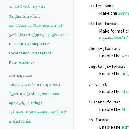
strict-same
கடவுச்சொல் பாதுகாப்பு
Make the
மாறாத
பேரழிவு மீட்பு திட்டம்
strict-format
வலைபெயர்ப்பு அச்சுறுத்தல் மாதிரி
Make format che
தனியுரிமை விதிமுறைகள் இணக்கம்
வடிவமைக்கப்பட்
US controls compliance
check-glossary
Localization Threat Model
Enable the
சொற
Data residency
angularjs-format
Enable the
ang
கோப்பு வடிவங்கள்
உள்ளூராக்கல் கோப்பு வடிவங்கள்
c-format
Enable the
சி 
ஆண்ட்ராய்டு string resources
c-sharp-format
apple ஐஇமு strings
Enable the
சி#
ஆப் கடை மேனிலை தரவு கோப்புகள்
es-format
ஏஆர்பி கோப்பு
Enable the
ecm