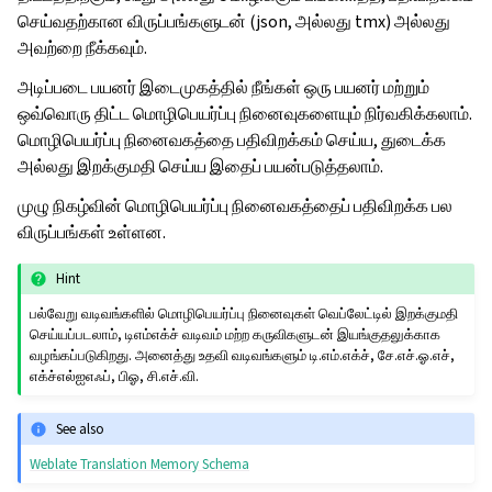
செய்வதற்கான விருப்பங்களுடன் (json, அல்லது tmx) அல்லது
அவற்றை நீக்கவும்.
அடிப்படை பயனர் இடைமுகத்தில் நீங்கள் ஒரு பயனர் மற்றும்
ஒவ்வொரு திட்ட மொழிபெயர்ப்பு நினைவுகளையும் நிர்வகிக்கலாம்.
மொழிபெயர்ப்பு நினைவகத்தை பதிவிறக்கம் செய்ய, துடைக்க
அல்லது இறக்குமதி செய்ய இதைப் பயன்படுத்தலாம்.
முழு நிகழ்வின் மொழிபெயர்ப்பு நினைவகத்தைப் பதிவிறக்க பல
விருப்பங்கள் உள்ளன.
Hint
பல்வேறு வடிவங்களில் மொழிபெயர்ப்பு நினைவுகள் வெப்லேட்டில் இறக்குமதி
செய்யப்படலாம், டிஎம்எக்ச் வடிவம் மற்ற கருவிகளுடன் இயங்குதலுக்காக
வழங்கப்படுகிறது. அனைத்து உதவி வடிவங்களும் டி.எம்.எக்ச், சே.எச்.ஓ.எச்,
எக்ச்எல்ஐஎஃப், பிஓ, சி.எச்.வி.
See also
Weblate Translation Memory Schema