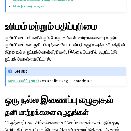
மொழி வரையறைகள்
உரிமம் மற்றும் பதிப்புரிமை
குறியீட்டை பங்களிக்கும் போது, உங்கள் மாற்றங்களையும் புதிய
குறியீட்டை களஞ்சியம் ஏற்கனவே பயன்படுத்தும் அதே உரிமத்தின்
கீழ் வைக்க ஒப்புக்கொள்கிறீர்கள், இல்லையெனில் கூறப்பட்டு
ஒப்புக் கொள்ளாவிட்டால்.
See also
வலைபெயர்ப்பு உரிமம்
explains licensing in more details.
ஒரு நல்ல இணைப்பு எழுதுதல்
தனி மாற்றங்களை எழுதுங்கள்
11 ஒற்றைப்படை சிக்கல்களை சரிசெய்வதாகக் கூறப்படும் ஒரு
பெரிய பேட்சைப் பெறும்போது அது எரிச்சலூட்டுகிறது, ஆனால்