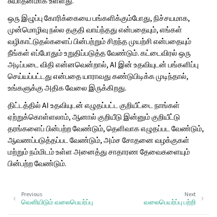
சுயாதீனமாக உள்ளது.
ஒரு இழுப்பு கோரிக்கையை பங்களிக்கும்போது, நிச்சயமாக,
முன்மொழிவு நல்ல தகுதி வாய்ந்தது என்பதையும், எங்கள்
வழிகாட்டுதல்களைப் பின்பற்றும் சிறந்த முயற்சி என்பதையும்
நீங்கள் எப்போதும் உறுதிப்படுத்த வேண்டும். கட்டைவிரல் ஒரு
அடிப்படை விதி என்னவென்றால், AI இன் உதவியுடன் பங்களிப்பு
செய்யப்பட்டது என்பதை யாராவது கண்டுபிடிக்க முடிந்தால்,
உங்களுக்கு அதிக வேலை இருக்கிறது.
திட்டத்தில் AI உதவியுடன் எழுதப்பட்ட குறியீட்டை நாங்கள்
ஏற்றுக்கொள்ளலாம், ஆனால் குறியீடு இன்னும் குறியீட்டு
தரங்களைப் பின்பற்ற வேண்டும், தெளிவாக எழுதப்பட வேண்டும்,
ஆவணப்படுத்தப்பட வேண்டும், அம்ச சோதனை வழக்குகள்
மற்றும் நம்மிடம் உள்ள அனைத்து சாதாரண தேவைகளையும்
பின்பற்ற வேண்டும்.
Previous
Next
வெளியிடும் வலைபெயர்ப்பு
வலைபெயர்ப்பு பற்றி