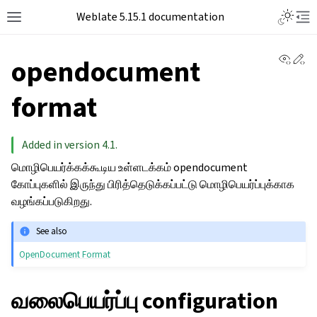
Weblate 5.15.1 documentation
View 
Ed
opendocument
format
Added in version 4.1.
மொழிபெயர்க்கக்கூடிய உள்ளடக்கம் opendocument
கோப்புகளில் இருந்து பிரித்தெடுக்கப்பட்டு மொழிபெயர்ப்புக்காக
வழங்கப்படுகிறது.
See also
OpenDocument Format
வலைபெயர்ப்பு configuration