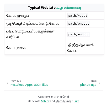
Typical Weblate
கூறு உள்ளமைவு
கோப்பு முகமூடி
path/*.odt
ஒருமொழி அடிப்படை மொழி கோப்பு
path/en.odt
புதிய மொழிபெயர்ப்புகளுக்கான
path/en.odt
வார்ப்புரு
'திறந்த ஆவணக்
கோப்பு வகை
கோப்பு'
Previous
Next
Nextcloud Apps JSON files
php strings
Copyright © Michal Čihař
Made with
Sphinx
and
@pradyunsg
's
Furo