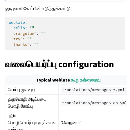
ஒரு yaml கோப்பின் எடுத்துக்காட்டு:
weblate
:
hello
:
""
orangutan"
:
""
try"
:
""
thanks"
:
""
வலைபெயர்ப்பு configuration
Typical Weblate
கூறு உள்ளமைவு
கோப்பு முகமூடி
translations/messages.*.yml
ஒருமொழி அடிப்படை
translations/messages.en.yml
மொழி கோப்பு
புதிய
மொழிபெயர்ப்புகளுக்கான
'வெறுமை'
வார்ப்புரு