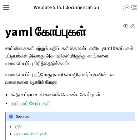
Weblate 5.15.1 documentation
View 
Ed
yaml கோப்புகள்
சரம் விசைகள் மற்றும் மதிப்புகள் கொண்ட எளிய yaml கோப்புகள்.
பட்டியல்கள் அல்லது அகராதிகளிலிருந்து சரங்களை
வலைபெயர்ப்பு பிரித்தெடுக்கவும்.
வலைபெயர்ப்பு தற்போது yaml மொழிபெயர்ப்புகளின் பல
வகைகளை ஆதரிக்கிறது:
கூடு கட்டிய சாவிகளைக் கொண்ட கோப்புகள்.
ரூபி யாம் கோப்புகள்
See also
YAML
ரூபி யாம் கோப்புகள்