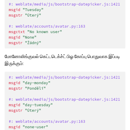
#: weblate/media/js/bootstrap-datepicker.js:1421
msgid
"Tuesday"
msgstr
"Úterý"
#: weblate/accounts/avatar.py:163
msgctxt
"No known user"
msgid
"None"
msgstr
"Žádný"
மோனோலிங்குவல் கெட்டடெக்ச்ட் பிஓ கோப்பு பொதுவாக இப்படி
இருக்கும்:
#: weblate/media/js/bootstrap-datepicker.js:1421
msgid
"day-monday"
msgstr
"Pondělí"
#: weblate/media/js/bootstrap-datepicker.js:1421
msgid
"day-tuesday"
msgstr
"Úterý"
#: weblate/accounts/avatar.py:163
msgid
"none-user"