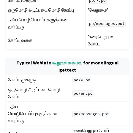
கோப்பு முகமூடி
po/*.po
ஒருமொழி அடிப்படை மொழி கோப்பு
'வெறுமை'
புதிய மொழிபெயர்ப்புகளுக்கான
po/messages.pot
வார்ப்புரு
'உரைபெறு po
கோப்பு வகை
கோப்பு'
Typical Weblate
கூறு உள்ளமைவு
for monolingual
gettext
கோப்பு முகமூடி
po/*.po
ஒருமொழி அடிப்படை மொழி
po/en.po
கோப்பு
புதிய
மொழிபெயர்ப்புகளுக்கான
po/messages.pot
வார்ப்புரு
'உரைபெறு po கோப்பு