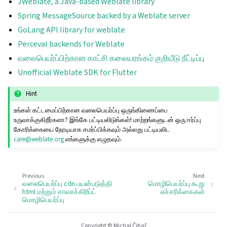
JWeblate, a Java-based Weblate library
Spring MessageSource backed by a Weblate server
GoLang API library for weblate
Perceval backends for Weblate
வலைபெயர்ப்பிற்கான காட்சி கலையரங்கம் குறியீடு நீட்டிப்பு
Unofficial Weblate SDK for Flutter
Hint
உங்கள் கட்டமைப்பிற்கான வலைபெயர்ப்பு ஒருங்கிணைப்பை
உருவாக்குகிறீர்களா? இங்கே பட்டியலிடுங்கள்! மாற்றங்களுடன் ஒரு ஈர்ப்பு
கோரிக்கையை நேரடியாக சமர்ப்பிக்கவும் அல்லது பட்டியலிட
care
@
weblate
.
org
எங்களுக்கு எழுதவும்.
Previous
Next
வலைபெயர்ப்பு cdn பயன்படுத்தி
மொழிபெயர்ப்பு கூறு
html மற்றும் சாவாச்கிரிப்ட்
எச்சரிக்கைகள்
மொழிபெயர்ப்பு
Copyright © Michal Čihař