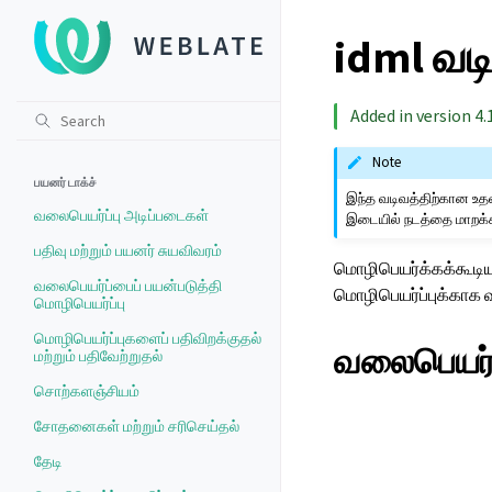
idml வட
Added in version 4.1
Note
பயனர் டாக்ச்
இந்த வடிவத்திற்கான உதவ
வலைபெயர்ப்பு அடிப்படைகள்
இடையில் நடத்தை மாறக்க
பதிவு மற்றும் பயனர் சுயவிவரம்
மொழிபெயர்க்கக்கூடிய 
வலைபெயர்ப்பைப் பயன்படுத்தி
மொழிபெயர்ப்புக்காக வ
மொழிபெயர்ப்பு
மொழிபெயர்ப்புகளைப் பதிவிறக்குதல்
வலைபெயர்ப
மற்றும் பதிவேற்றுதல்
சொற்களஞ்சியம்
சோதனைகள் மற்றும் சரிசெய்தல்
தேடி