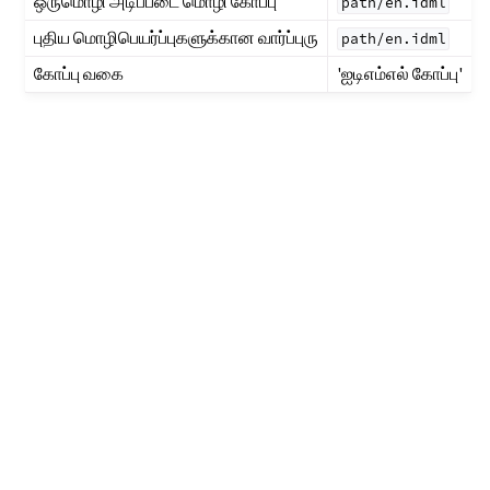
ஒருமொழி அடிப்படை மொழி கோப்பு
path/en.idml
புதிய மொழிபெயர்ப்புகளுக்கான வார்ப்புரு
path/en.idml
கோப்பு வகை
'ஐடிஎம்எல் கோப்பு'