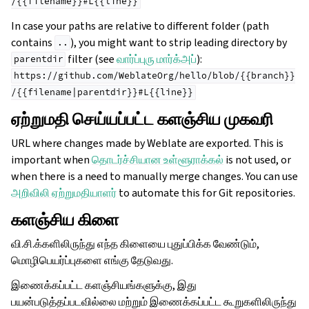
/{{filename}}#L{{line}}
In case your paths are relative to different folder (path
contains
), you might want to strip leading directory by
..
filter (see
வார்ப்புரு மார்க்அப்
):
parentdir
https://github.com/WeblateOrg/hello/blob/{{branch}}
/{{filename|parentdir}}#L{{line}}
ஏற்றுமதி செய்யப்பட்ட களஞ்சிய முகவரி
URL where changes made by Weblate are exported. This is
important when
தொடர்ச்சியான உள்ளூராக்கல்
is not used, or
when there is a need to manually merge changes. You can use
அறிவிலி ஏற்றுமதியாளர்
to automate this for Git repositories.
களஞ்சிய கிளை
வி.சி.க்களிலிருந்து எந்த கிளையை புதுப்பிக்க வேண்டும்,
மொழிபெயர்ப்புகளை எங்கு தேடுவது.
இணைக்கப்பட்ட களஞ்சியங்களுக்கு, இது
பயன்படுத்தப்படவில்லை மற்றும் இணைக்கப்பட்ட கூறுகளிலிருந்து