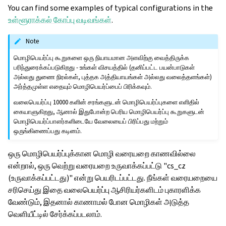
You can find some examples of typical configurations in the
உள்ளூராக்கல் கோப்பு வடிவங்கள்
.
Note
மொழிபெயர்ப்பு கூறுகளை ஒரு நியாயமான அளவிற்கு வைத்திருக்க
பரிந்துரைக்கப்படுகிறது - உங்கள் விசயத்தில் (தனிப்பட்ட பயன்பாடுகள்
அல்லது துணை நிரல்கள், புத்தக அத்தியாயங்கள் அல்லது வலைத்தளங்கள்)
அர்த்தமுள்ள எதையும் மொழிபெயர்ப்பைப் பிரிக்கவும்.
வலைபெயர்ப்பு 10000 களின் சரங்களுடன் மொழிபெயர்ப்புகளை எளிதில்
கையாளுகிறது, ஆனால் இதுபோன்ற பெரிய மொழிபெயர்ப்பு கூறுகளுடன்
மொழிபெயர்ப்பாளர்களிடையே வேலையைப் பிரிப்பது மற்றும்
ஒருங்கிணைப்பது கடினம்.
ஒரு மொழிபெயர்ப்புக்கான மொழி வரையறை காணவில்லை
என்றால், ஒரு வெற்று வரையறை உருவாக்கப்பட்டு "cs_cz
(உருவாக்கப்பட்டது)" என்று பெயரிடப்பட்டது. நீங்கள் வரையறையை
சரிசெய்து இதை வலைபெயர்ப்பு ஆசிரியர்களிடம் புகாரளிக்க
வேண்டும், இதனால் காணாமல் போன மொழிகள் அடுத்த
வெளியீட்டில் சேர்க்கப்படலாம்.