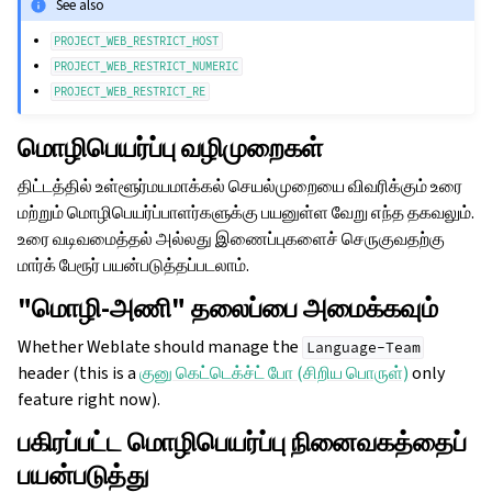
See also
PROJECT_WEB_RESTRICT_HOST
PROJECT_WEB_RESTRICT_NUMERIC
PROJECT_WEB_RESTRICT_RE
மொழிபெயர்ப்பு வழிமுறைகள்
திட்டத்தில் உள்ளூர்மயமாக்கல் செயல்முறையை விவரிக்கும் உரை
மற்றும் மொழிபெயர்ப்பாளர்களுக்கு பயனுள்ள வேறு எந்த தகவலும்.
உரை வடிவமைத்தல் அல்லது இணைப்புகளைச் செருகுவதற்கு
மார்க் பேரூர் பயன்படுத்தப்படலாம்.
"மொழி-அணி" தலைப்பை அமைக்கவும்
Whether Weblate should manage the
Language-Team
header (this is a
குனு கெட்டெக்ச்ட் போ (சிறிய பொருள்)
only
feature right now).
பகிரப்பட்ட மொழிபெயர்ப்பு நினைவகத்தைப்
பயன்படுத்து