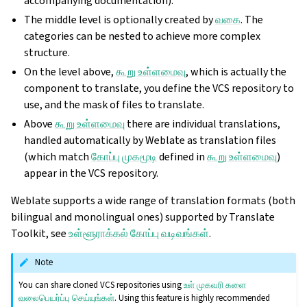
accompanying documentation).
The middle level is optionally created by
வகை
. The
categories can be nested to achieve more complex
structure.
On the level above,
கூறு உள்ளமைவு
, which is actually the
component to translate, you define the VCS repository to
use, and the mask of files to translate.
Above
கூறு உள்ளமைவு
there are individual translations,
handled automatically by Weblate as translation files
(which match
கோப்பு முகமூடி
defined in
கூறு உள்ளமைவு
)
appear in the VCS repository.
Weblate supports a wide range of translation formats (both
bilingual and monolingual ones) supported by Translate
Toolkit, see
உள்ளூராக்கல் கோப்பு வடிவங்கள்
.
Note
You can share cloned VCS repositories using
உள் முகவரி களை
வலைபெயர்ப்பு செய்யுங்கள்
. Using this feature is highly recommended