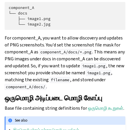
component_A

└── docs

    ├── image1.png

For component_A, you want to allow discovery and updates
of PNG screenshots. You'd set the screenshot file mask for
component_A as
. This means any
component_A/docs/*.png
PNG images under docs in component_A can be discovered
and updated. So, if you want to update
, the new
image1.png
screenshot you provide should be named
,
image1.png
matching the existing
, and stored under
filename
.
component_A/docs/
ஒருமொழி அடிப்படை மொழி கோப்பு
Base file containing string definitions for
ஒருமொழி கூறுகள்
.
See also
இருமொழி மற்றும் ஒற்றை மொழி வடிவங்கள்