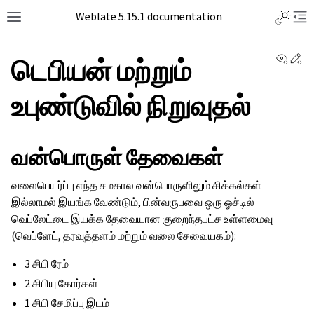
Weblate 5.15.1 documentation
View 
Ed
டெபியன் மற்றும்
உபுண்டுவில் நிறுவுதல்
வன்பொருள் தேவைகள்
வலைபெயர்ப்பு எந்த சமகால வன்பொருளிலும் சிக்கல்கள்
இல்லாமல் இயங்க வேண்டும், பின்வருபவை ஒரு ஓச்டில்
வெப்லேட்டை இயக்க தேவையான குறைந்தபட்ச உள்ளமைவு
(வெப்ளேட், தரவுத்தளம் மற்றும் வலை சேவையகம்):
3 சிபி ரேம்
2 சிபியு கோர்கள்
1 சிபி சேமிப்பு இடம்