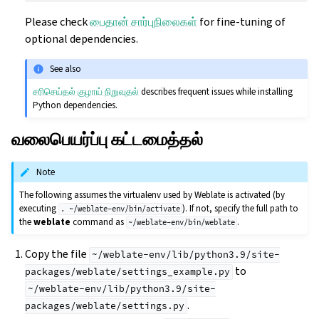
Please check
பைதான் சார்புநிலைகள்
for fine-tuning of
optional dependencies.
See also
சரிசெய்தல் குழாய் நிறுவுதல்
describes frequent issues while installing
Python dependencies.
வலைபெயர்ப்பு கட்டமைத்தல்
Note
The following assumes the virtualenv used by Weblate is activated (by
executing
). If not, specify the full path to
.
~/weblate-env/bin/activate
the
weblate
command as
.
~/weblate-env/bin/weblate
Copy the file
~/weblate-env/lib/python3.9/site-
to
packages/weblate/settings_example.py
~/weblate-env/lib/python3.9/site-
.
packages/weblate/settings.py