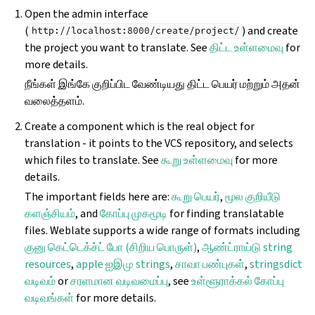
Open the admin interface
(
) and create
http://localhost:8000/create/project/
the project you want to translate. See
திட்ட உள்ளமைவு
for
more details.
நீங்கள் இங்கே குறிப்பிட வேண்டியது திட்ட பெயர் மற்றும் அதன்
வலைத்தளம்.
Create a component which is the real object for
translation - it points to the VCS repository, and selects
which files to translate. See
கூறு உள்ளமைவு
for more
details.
The important fields here are:
கூறு பெயர்
,
மூல குறியீடு
களஞ்சியம்
, and
கோப்பு முகமூடி
for finding translatable
files. Weblate supports a wide range of formats including
குனு கெட்டெக்ச்ட் போ (சிறிய பொருள்)
,
ஆண்ட்ராய்டு string
resources
,
apple ஐஇமு strings
,
சாவா பண்புகள்
,
stringsdict
வடிவம்
or
சரளமான வடிவமைப்பு
, see
உள்ளூராக்கல் கோப்பு
வடிவங்கள்
for more details.