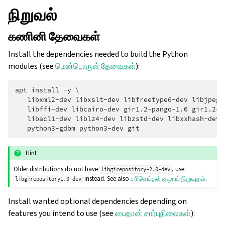
நிறுவல்
கணினி தேவைகள்
Install the dependencies needed to build the Python
modules (see
மென்பொருள் தேவைகள்
):
apt
install
-y
\
libxml2-dev
libxslt-dev
libfreetype6-dev
libjpeg-
libffi-dev
libcairo-dev
gir1.2-pango-1.0
gir1.2-r
libacl1-dev
liblz4-dev
libzstd-dev
libxxhash-dev
python3-gdbm
python3-dev
Hint
Older distributions do not have
, use
libgirepository-2.0-dev
instead. See also
சரிசெய்தல் குழாய் நிறுவுதல்
.
libgirepository1.0-dev
Install wanted optional dependencies depending on
features you intend to use (see
பைதான் சார்புநிலைகள்
):