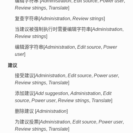
编辑字符串 [
Administration
,
Edit source
,
Power user
,
Review strings
,
Translate
]
复查字符串[
Administration
,
Review strings
]
当建议被强制执行时需要编辑字符串[
Administration
,
Review strings
]
编辑源字符串[
Administration
,
Edit source
,
Power
user
]
建议
接受建议[
Administration
,
Edit source
,
Power user
,
Review strings
,
Translate
]
添加建议[
Add suggestion
,
Administration
,
Edit
source
,
Power user
,
Review strings
,
Translate
]
删除建议 [
Administration
]
为建议投票[
Administration
,
Edit source
,
Power user
,
Review strings
,
Translate
]