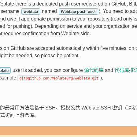
blate there is a dedicated push user registered on GitHub, Bi
 username
named
). You need to add
weblate
Weblate push user
nd give it appropriate permission to your repository (read only is
ired for pushing). Depending on service and your organization se
r requires confirmation from Weblate side.
ns on GitHub are accepted automatically within five minutes, on
ght be needed, so please be patient.
user is added, you can configure
源代码库
and
代码库推送
blate
 example
).
git@github.com:WeblateOrg/weblate.git
最常用方法是基于 SSH。授权公共 Weblate SSH 密钥（请
式访问上游仓库。