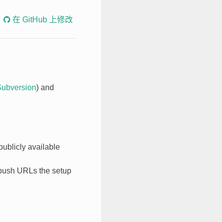
在 GitHub 上修改
ubversion
) and
ublicly available
or push URLs the setup