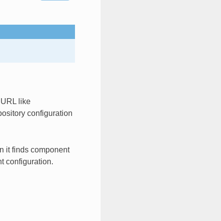
 URL like
ository configuration
 it finds component
t configuration.