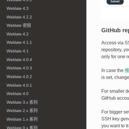
Weblate 4.3
Weblate 4.2.2
Weblate 密钥
GitHub re
Weblate 4.2
Weblate 4.1.1
Access via S
repository, y
Weblate 4.1
only for one r
Weblate 4.0.4
Weblate 4.0.3
In case the
Weblate 4.0.2
is set, chang
Weblate 4.0.1
For smaller 
Weblate 4.0
GitHub accou
Weblate 3.x 系列
Weblate 2.x 系列
For bigger set
SSH key gene
Weblate 1.x 系列
you want to t
Weblate 0.x 系列