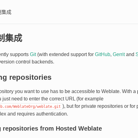
制集成
制集成
ently supports
Git
(with extended support for
GitHub
,
Gerrit
and
S
ersion control backends.
g repositories
itory you want to use has to be accessible to Weblate. With a p
u just need to enter the correct URL (for example
), but for private repositories or f
ub.com/WeblateOrg/weblate.git
ex and requires authentication.
 repositories from Hosted Weblate