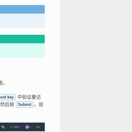
用。
中验证要访
ost key
，然后按
。验
Submit