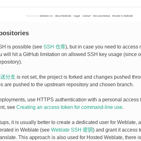
positories
SH is possible (see
SSH 仓库
), but in case you need to access
ou will hit a GitHub limitation on allowed SSH key usage (since
epository).
推送分支
is not set, the project is forked and changes pushed throu
es are pushed to the upstream repository and chosen branch.
deployments, use HTTPS authentication with a personal access 
nt, see
Creating an access token for command-line use
.
ups, it is usually better to create a dedicated user for Weblate, a
rated in Weblate (see
Weblate SSH 密钥
) and grant it access t
ranslate. This approach is also used for Hosted Weblate, there 