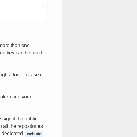
 more than one
 one key can be used
gh a fork. In case it
token and your
ssign it the public
o all the repositories
is dedicated
weblate