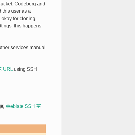
tbucket, Codeberg and
 this user as a
 okay for cloning,
ttings, this happens
 other services manual
 URL
using SSH
参阅
Weblate SSH 密