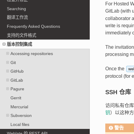
For Hosted We
Searching
GitLab (with
翻译工作流
collaborator a
write is requ
Frequently Asked Questions
immediately o
支持的文件格式
版本控制集成
The invitatio
Accessing repositories
processing mi
Git
Once the
we
GitHub
protocol (for
GitLab
Pagure
SSH 仓库
Gerrit
访问私有仓库的
Mercurial
钥
）以这种方
Subversion
Local files
警告
Weblate 的 REST API