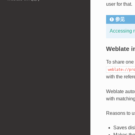
user for that.
参见
Accessing r
Weblate i
To share one 
weblate://pr
with the refe
Weblate auto
with matching
Reasons to us
Saves disk
Makes the 