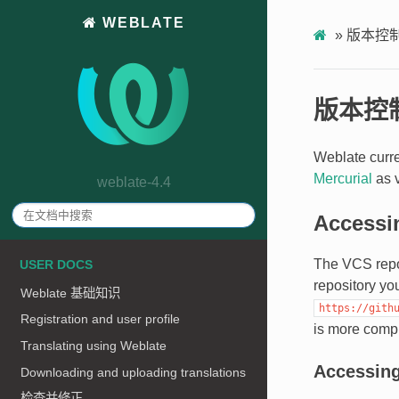
WEBLATE
»
版本控
版本控
Weblate curr
Mercurial
as v
weblate-4.4
Accessin
The VCS repos
USER DOCS
repository yo
Weblate 基础知识
https://gith
Registration and user profile
is more compl
Translating using Weblate
Accessing
Downloading and uploading translations
检查并修正