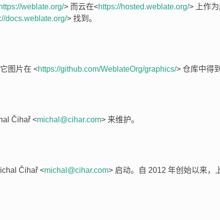
https://weblate.org/
> 而云在<
https://hosted.weblate.org/
> 上作
://docs.weblate.org/
> 找到。
它图片在 <
https://github.com/WeblateOrg/graphics/
> 仓库中得
l Čihař <
michal
@
cihar
.
com
> 来维护。
chal Čihař <
michal
@
cihar
.
com
> 启动。自 2012 年创始以