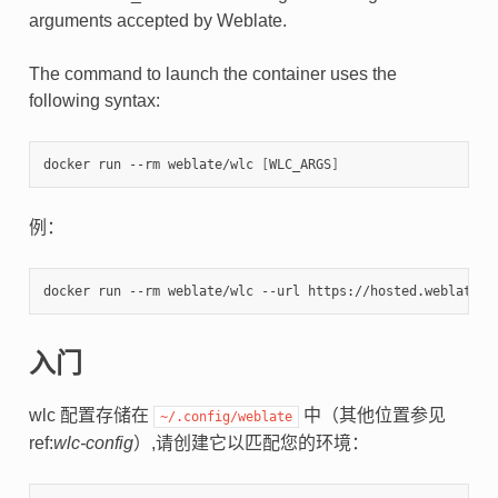
arguments accepted by Weblate.
The command to launch the container uses the
following syntax:
docker run --rm weblate/wlc 
[
WLC_ARGS
]
例：
入门
wlc 配置存储在
中（其他位置参见
~/.config/weblate
ref:
wlc-config
）,请创建它以匹配您的环境：