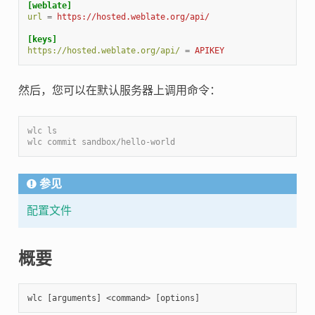
[weblate]
url
=
https://hosted.weblate.org/api/
[keys]
https://hosted.weblate.org/api/
=
APIKEY
然后，您可以在默认服务器上调用命令：
wlc ls
wlc commit sandbox/hello-world
参见
配置文件
概要