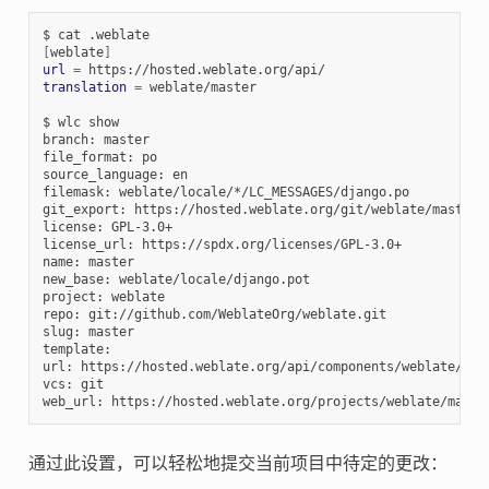
[
weblate
]
url
=
translation
=
 weblate/master

$ wlc show

branch: master

file_format: po

source_language: en

filemask: weblate/locale/*/LC_MESSAGES/django.po

git_export: https://hosted.weblate.org/git/weblate/master/

license: GPL-3.0+

license_url: https://spdx.org/licenses/GPL-3.0+

name: master

new_base: weblate/locale/django.pot

project: weblate

repo: git://github.com/WeblateOrg/weblate.git

slug: master

template:

url: https://hosted.weblate.org/api/components/weblate/mast
vcs: git

通过此设置，可以轻松地提交当前项目中待定的更改：