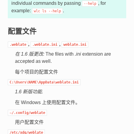
individual commands by passing
, for
--help
example:
.
wlc
ls
--help
配置文件
,
,
.weblate
.weblate.ini
weblate.ini
在 1.6 版更改:
The files with
.ini
extension are
accepted as well.
每个项目的配置文件
C:\Users\NAME\AppData\weblate.ini
1.6 新版功能.
在 Windows 上使用配置文件。
~/.config/weblate
用户配置文件
/etc/xdg/weblate