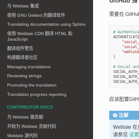
GitHub
与 Weblate 集成
需要在 GitH
使用 GNU Gettext 的翻译软件
Translating documentation using Sphinx
# Authentic
使用 Weblate CDN 翻译 HTML 和
AUTHENTICAT
JavaScript
"social
"social
翻译组件警告
"weblat
)
构建翻译者社区
Managing translations
# Social au
SOCIAL_AUTH
Reviewing strings
SOCIAL_AUTH
SOCIAL_AUTH
Promoting the translation
Translation progress reporting
应该配置GitH
CONTRIBUTOR DOCS
注解
为 Weblate 做贡献
开始为 Weblate 贡献代码
Weblat
请参见
设置
Weblate 源代码