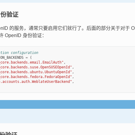
 身份验证
enID 的服务，通常只要启用它们就行了。后面的部分关于对于 OpenS
允许 OpenID 身份验证：
ation configuration
ION_BACKENDS
=
(
_core.backends.email.EmailAuth"
,
_core.backends.suse.OpenSUSEOpenId"
,
_core.backends.ubuntu.UbuntuOpenId"
,
_core.backends.fedora.FedoraOpenId"
,
e.accounts.auth.WeblateUserBackend"
,