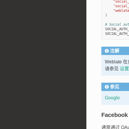
"social
"social
"weblat
)
# Social au
SOCIAL_AUTH
SOCIAL_AUTH
注解
Weblat
请参见
设置
参见
Google
Facebook
通常通过 OAu