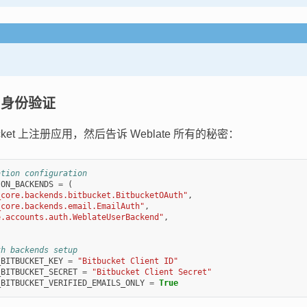
et 身份验证
ucket 上注册应用，然后告诉 Weblate 所有的秘密：
ation configuration
ION_BACKENDS
=
(
_core.backends.bitbucket.BitbucketOAuth"
,
_core.backends.email.EmailAuth"
,
e.accounts.auth.WeblateUserBackend"
,
th backends setup
_BITBUCKET_KEY
=
"Bitbucket Client ID"
_BITBUCKET_SECRET
=
"Bitbucket Client Secret"
_BITBUCKET_VERIFIED_EMAILS_ONLY
=
True