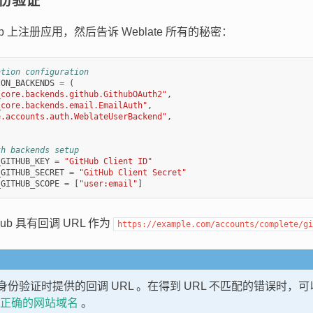
 身份验证
ub 上注册应用，然后告诉 Weblate 所有的秘密：
ation configuration
ION_BACKENDS
=
(
_core.backends.github.GithubOAuth2"
,
_core.backends.email.EmailAuth"
,
e.accounts.auth.WeblateUserBackend"
,
th backends setup
_GITHUB_KEY
=
"GitHub Client ID"
_GITHUB_SECRET
=
"GitHub Client Secret"
_GITHUB_SCOPE
=
[
"user:email"
]
ub 具有回调 URL 作为
https://example.com/accounts/complete/gi
e 在身份验证时提供的回调 URL 。在得到 URL 不匹配的错误时
正确的网站域名
。