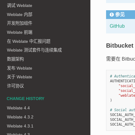
调试 Weblate
Weblate 内部
参见
开发附加组件
GitHub
Weblate 前端
在 Weblate 中汇报问题
Bitbuck
Weblate 测试套件与连续集成
需要在 Bitb
数据架构
发布 Weblate
# Authentic
关于 Weblate
AUTHENTICAT
许可协议
"social
"social
"weblat
CHANGE HISTORY
)
Weblate 4.4
# Social au
SOCIAL_AUTH
Weblate 4.3.2
SOCIAL_AUTH
SOCIAL_AUTH
Weblate 4.3.1
Weblate 4.3