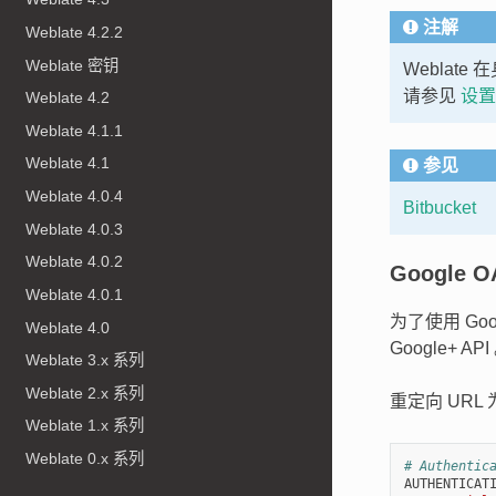
注解
Weblate 4.2.2
Weblate 密钥
Weblat
请参见
设置
Weblate 4.2
Weblate 4.1.1
Weblate 4.1
参见
Weblate 4.0.4
Bitbucket
Weblate 4.0.3
Weblate 4.0.2
Google O
Weblate 4.0.1
为了使用 Goog
Weblate 4.0
Google+ API
Weblate 3.x 系列
Weblate 2.x 系列
重定向 URL 
Weblate 1.x 系列
Weblate 0.x 系列
# Authentic
AUTHENTICAT