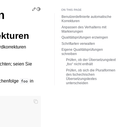
Edit this page
Toggle Light / Dark / Auto color theme
ON THIS PAGE
n
Benutzerdefinierte automatische
Korrekturen
Anpassen des Verhaltens mit
Markierungen
ekturen
Qualitätsprüfungen erzwingen
Schriftarten verwalten
rdkorrekturen
Eigene Qualitätsprüfungen
schreiben
Prüfen, ob der Übersetzungstext
chten; seien Sie
„foo“ nicht enthält
Prüfen, ob sich die Pluralformen
des tschechischen
Übersetzungstextes
ichenfolge
in
foo
unterscheiden