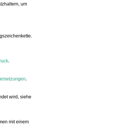
atzhaltern, um
ngszeichenkette.
ruck
.
ersetzungen
.
det wird, siehe
rmen mit einem