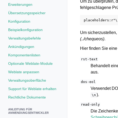
Um zu überprüfen, d
Erweiterungen
fehlgeschlagene Prüf
Übersetzungsspeicher
Konfiguration
Beispielkonfiguration
Um sicherzustellen, 
Verwaltungsbefehle
(../chequeos)
.
Ankündigungen
Hier finden Sie eine
Komponentenlisten
rst-text
Optionale Weblate-Module
Behandelt eine
Weblate anpassen
aus.
Verwaltungsoberfläche
dos-eol
Verwendet DOS
Support für Weblate erhalten
).
\n
Rechtliche Dokumente
read-only
ANLEITUNG FÜR
Die Zeichenket
ANWENDUNGSENTWICKLER
Schreibgeschü