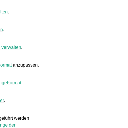
lten
.
en
.
n verwalten
.
ormat
anzupassen.
ageFormat
.
er
.
geführt werden
nge der