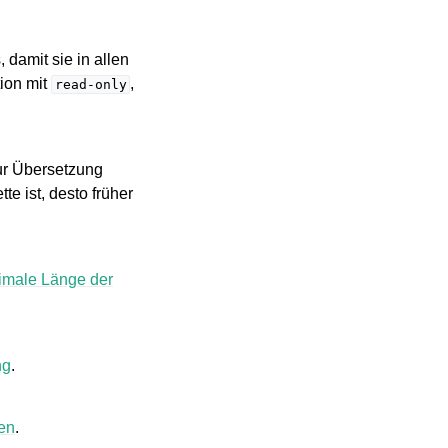
 damit sie in allen
ion mit
,
read-only
zur Übersetzung
te ist, desto früher
imale Länge der
ng
.
ten
.