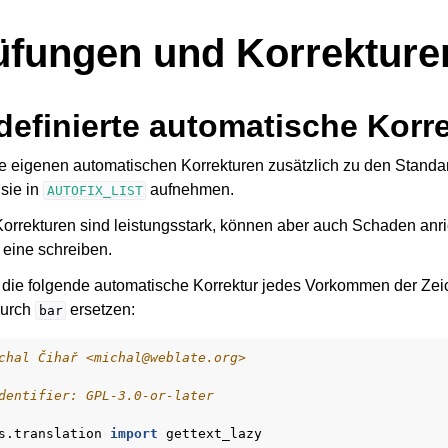
üfungen und Korrekture
definierte automatische Korr
e eigenen automatischen Korrekturen zusätzlich zu den Standa
sie in
aufnehmen.
AUTOFIX_LIST
orrekturen sind leistungsstark, können aber auch Schaden anri
 eine schreiben.
 die folgende automatische Korrektur jedes Vorkommen der Ze
durch
ersetzen:
bar
chal Čihař <michal@weblate.org>
dentifier: GPL-3.0-or-later
s.translation
import
gettext_lazy