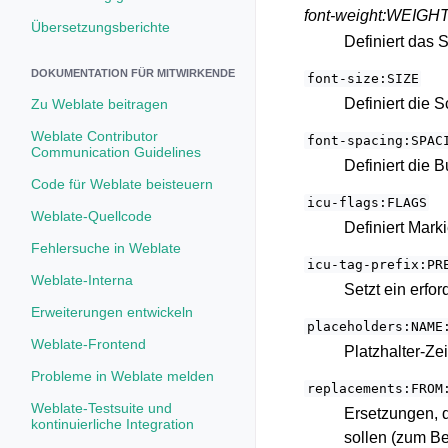
font-weight:WEIGH
Übersetzungsberichte
Definiert das 
DOKUMENTATION FÜR MITWIRKENDE
font-size:SIZE
Definiert die 
Zu Weblate beitragen
Weblate Contributor
font-spacing:SPAC
Communication Guidelines
Definiert die
Code für Weblate beisteuern
icu-flags:FLAGS
Weblate-Quellcode
Definiert Mark
Fehlersuche in Weblate
icu-tag-prefix:PR
Weblate-Interna
Setzt ein erfo
Erweiterungen entwickeln
placeholders:NAME
Weblate-Frontend
Platzhalter-Ze
Probleme in Weblate melden
replacements:FROM
Weblate-Testsuite und
Ersetzungen, d
kontinuierliche Integration
sollen (zum Be