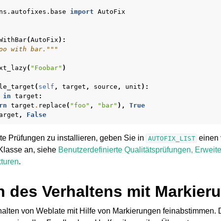
ns.autofixes.base
import
AutoFix
WithBar
(
AutoFix
):
oo with bar."""
xt_lazy
(
"Foobar"
)
le_target
(
self
,
target
,
source
,
unit
):
in
target
:
e Dateiformate
rn
target
.
replace
(
"foo"
,
"bar"
),
True
arget
,
False
te Prüfungen zu installieren, geben Sie in
einen v
AUTOFIX_LIST
Klasse an, siehe
Benutzerdefinierte Qualitätsprüfungen, Erwei
kturen
.
 des Verhaltens mit Markier
alten von Weblate mit Hilfe von Markierungen feinabstimmen.
ionsanweisungen