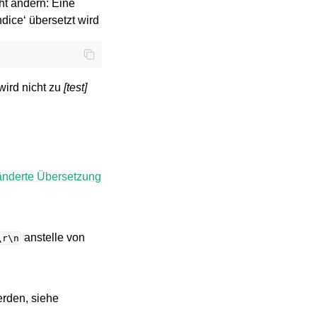
ht ändern: Eine
dice‘ übersetzt wird
wird nicht zu
[test]
nderte Übersetzung
anstelle von
\r\n
erden, siehe