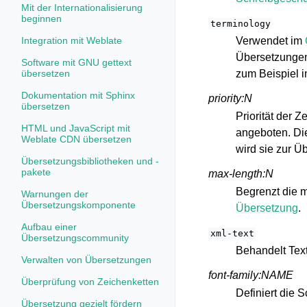
Mit der Internationalisierung
beginnen
terminology
Integration mit Weblate
Verwendet im
Übersetzungen
Software mit GNU gettext
übersetzen
zum Beispiel 
Dokumentation mit Sphinx
priority:N
übersetzen
Priorität der 
HTML und JavaScript mit
angeboten. Die 
Weblate CDN übersetzen
wird sie zur Ü
Übersetzungsbibliotheken und -
pakete
max-length:N
Begrenzt die m
Warnungen der
Übersetzungskomponente
Übersetzung
.
Aufbau einer
xml-text
Übersetzungscommunity
Behandelt Text
Verwalten von Übersetzungen
font-family:NAME
Überprüfung von Zeichenketten
Definiert die 
Übersetzung gezielt fördern