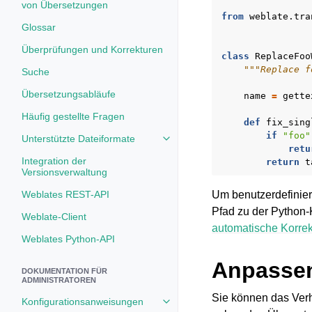
von Übersetzungen
from
weblate.tra
Glossar
Überprüfungen und Korrekturen
class
ReplaceFoo
"""Replace f
Suche
Übersetzungsabläufe
name
=
gette
Häufig gestellte Fragen
def
fix_sing
if
"foo"
Unterstützte Dateiformate
Toggle navigation of Unterstützt
retu
Integration der
return
t
Versionsverwaltung
Weblates REST-API
Um benutzerdefinier
Pfad zu der Python-
Weblate-Client
automatische Korre
Weblates Python-API
Anpassen
DOKUMENTATION FÜR
ADMINISTRATOREN
Sie können das Verh
Konfigurationsanweisungen
Toggle navigation of Konfigurat