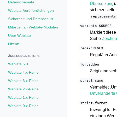
Datenschemata
Übersetzung
)
sicherzustelle
Weblate-Veröffentlichungen
replacements
Sicherheit und Datenschutz
variants:SOURCE
Mitarbeit an Weblate-Modulen
Markiert diese
Über Weblate
Siehe
Zeichen
Lizenz
regex:REGEX
Regulärer Aus
ÄNDERUNGSHISTORIE
Weblate 5.0
forbidden
Zeigt eine ver
Weblate 4.x-Reihe
Weblate 3.x-Reihe
strict-same
Vermeidet „Unv
Weblate 2.x-Reihe
Unveränderte 
Weblate 1.x-Reihe
strict-format
Weblate 0.x-Reihe
Erzwingt für 
einzigen Wert