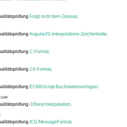
ualitätsprüfung
Folgt nicht dem Glossar
.
ualitätsprüfung
AngularJS-Interpolations-Zeichenkette
.
ualitätsprüfung
C-Format
.
ualitätsprüfung
C#-Format
.
ualitätsprüfung
ECMAScript-Buchstabenvorlagen
.
tion
ualitätsprüfung
i18next Interpolation
.
t
ualitätsprüfung
ICU MessageFormat
.