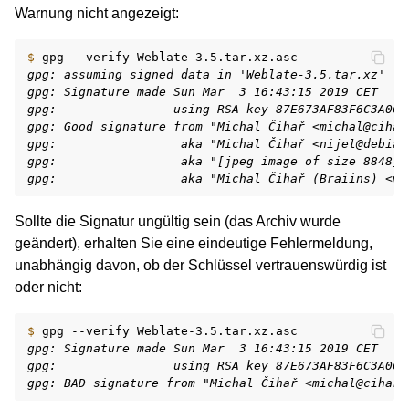
Warnung nicht angezeigt:
$ 
gpg
--verify
gpg: assuming signed data in 'Weblate-3.5.tar.xz'
gpg: Signature made Sun Mar  3 16:43:15 2019 CET
gpg:                using RSA key 87E673AF83F6C3A0C3
gpg: Good signature from "Michal Čihař <michal@cihar
gpg:                 aka "Michal Čihař <nijel@debian
gpg:                 aka "[jpeg image of size 8848]"
gpg:                 aka "Michal Čihař (Braiins) <mi
Sollte die Signatur ungültig sein (das Archiv wurde
geändert), erhalten Sie eine eindeutige Fehlermeldung,
unabhängig davon, ob der Schlüssel vertrauenswürdig ist
oder nicht:
$ 
gpg
--verify
gpg: Signature made Sun Mar  3 16:43:15 2019 CET
gpg:                using RSA key 87E673AF83F6C3A0C3
gpg: BAD signature from "Michal Čihař <michal@cihar.