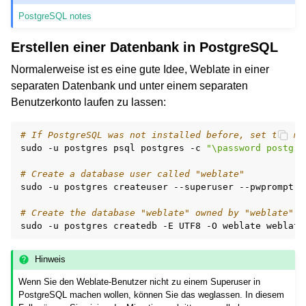
PostgreSQL notes
Erstellen einer Datenbank in PostgreSQL
Normalerweise ist es eine gute Idee, Weblate in einer
separaten Datenbank und unter einem separaten
Benutzerkonto laufen zu lassen:
# If PostgreSQL was not installed before, set the ma
sudo
-u
postgres
psql
postgres
-c
"\password postgre
# Create a database user called "weblate"
sudo
-u
postgres
createuser
--superuser
--pwprompt
w
# Create the database "weblate" owned by "weblate"
sudo
-u
postgres
createdb
-E
UTF8
-O
weblate
Hinweis
Wenn Sie den Weblate-Benutzer nicht zu einem Superuser in
PostgreSQL machen wollen, können Sie das weglassen. In diesem