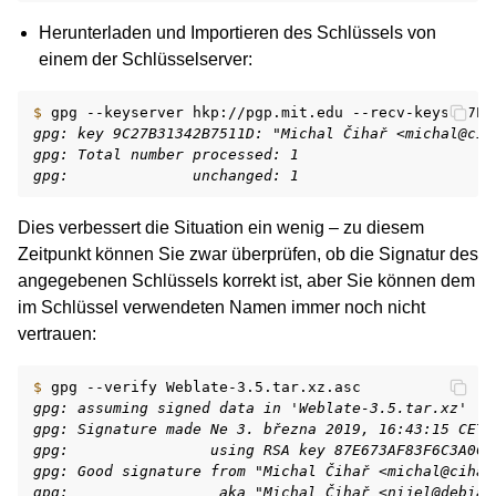
Herunterladen und Importieren des Schlüssels von
einem der Schlüsselserver:
$ 
gpg
--keyserver
hkp://pgp.mit.edu
--recv-keys
gpg: key 9C27B31342B7511D: "Michal Čihař <michal@cih
gpg: Total number processed: 1
gpg:              unchanged: 1
Dies verbessert die Situation ein wenig – zu diesem
Zeitpunkt können Sie zwar überprüfen, ob die Signatur des
angegebenen Schlüssels korrekt ist, aber Sie können dem
im Schlüssel verwendeten Namen immer noch nicht
vertrauen:
$ 
gpg
--verify
gpg: assuming signed data in 'Weblate-3.5.tar.xz'
gpg: Signature made Ne 3. března 2019, 16:43:15 CET
gpg:                using RSA key 87E673AF83F6C3A0C3
gpg: Good signature from "Michal Čihař <michal@cihar
gpg:                 aka "Michal Čihař <nijel@debian