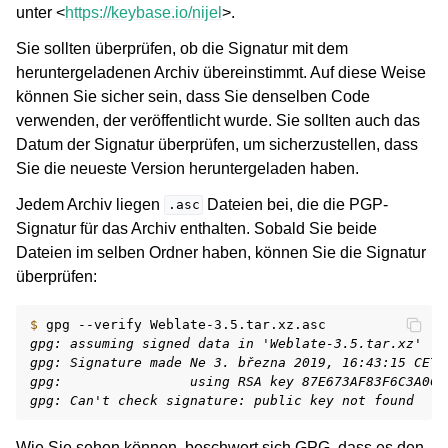
unter <
https://keybase.io/nijel
>.
Sie sollten überprüfen, ob die Signatur mit dem
heruntergeladenen Archiv übereinstimmt. Auf diese Weise
können Sie sicher sein, dass Sie denselben Code
verwenden, der veröffentlicht wurde. Sie sollten auch das
Datum der Signatur überprüfen, um sicherzustellen, dass
Sie die neueste Version heruntergeladen haben.
Jedem Archiv liegen
Dateien bei, die die PGP-
.asc
Signatur für das Archiv enthalten. Sobald Sie beide
Dateien im selben Ordner haben, können Sie die Signatur
überprüfen:
$ 
gpg
--verify
gpg: assuming signed data in 'Weblate-3.5.tar.xz'
gpg: Signature made Ne 3. března 2019, 16:43:15 CET
gpg:                using RSA key 87E673AF83F6C3A0C3
gpg: Can't check signature: public key not found
Wie Sie sehen können, beschwert sich GPG, dass es den