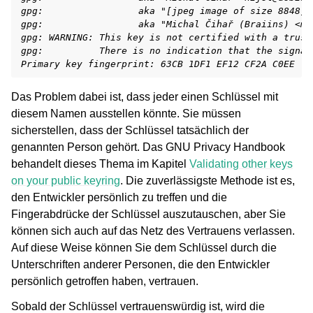
gpg:                 aka "[jpeg image of size 8848]"
gpg:                 aka "Michal Čihař (Braiins) <mi
gpg: WARNING: This key is not certified with a trust
gpg:          There is no indication that the signat
Primary key fingerprint: 63CB 1DF1 EF12 CF2A C0EE  5
Das Problem dabei ist, dass jeder einen Schlüssel mit
diesem Namen ausstellen könnte. Sie müssen
sicherstellen, dass der Schlüssel tatsächlich der
genannten Person gehört. Das GNU Privacy Handbook
behandelt dieses Thema im Kapitel
Validating other keys
on your public keyring
. Die zuverlässigste Methode ist es,
den Entwickler persönlich zu treffen und die
Fingerabdrücke der Schlüssel auszutauschen, aber Sie
können sich auch auf das Netz des Vertrauens verlassen.
Auf diese Weise können Sie dem Schlüssel durch die
Unterschriften anderer Personen, die den Entwickler
persönlich getroffen haben, vertrauen.
Sobald der Schlüssel vertrauenswürdig ist, wird die