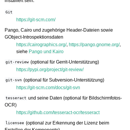
installiert sein:
Git
https://git-scm.com/
Pango, Cairo und zugehörige Header-Dateien sowie
GObject-Introspektionsdaten
https://cairographics.org/
,
https://pango.gnome.org/
,
siehe
Pango und Kairo
(optional für Gerrit-Unterstützung)
git-review
https://pypi.org/project/git-review/
(optional für Subversion-Unterstützung)
git-svn
https://git-scm.com/docs/git-svn
und seine Daten (optional für Bildschirmfotos-
tesseract
OCR)
https://github.com/tesseract-ocr/tesseract
(optional zur Erkennung der Lizenz beim
licensee
Erstellen der Komponente)