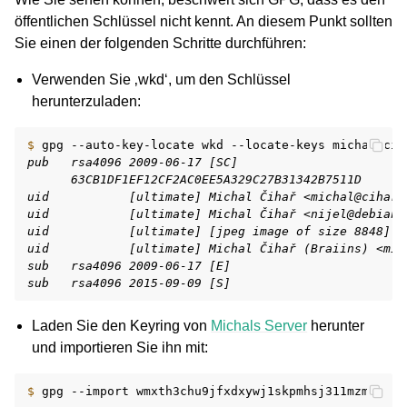
öffentlichen Schlüssel nicht kennt. An diesem Punkt sollten
Sie einen der folgenden Schritte durchführen:
Verwenden Sie ‚wkd‘, um den Schlüssel
herunterzuladen:
$ 
gpg
--auto-key-locate
wkd
--locate-keys
pub   rsa4096 2009-06-17 [SC]
      63CB1DF1EF12CF2AC0EE5A329C27B31342B7511D
uid           [ultimate] Michal Čihař <michal@cihar.
uid           [ultimate] Michal Čihař <nijel@debian.
uid           [ultimate] [jpeg image of size 8848]
uid           [ultimate] Michal Čihař (Braiins) <mic
sub   rsa4096 2009-06-17 [E]
sub   rsa4096 2015-09-09 [S]
Laden Sie den Keyring von
Michals Server
herunter
und importieren Sie ihn mit:
$ 
gpg
--import