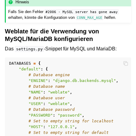
Hinweis
Falls Sie den Fehler
#2006
-
MySQL
server
has
gone
away
erhalten, könnte die Konfiguration von
helfen.
CONN_MAX_AGE
Weblate für die Verwendung von
MySQL/MariaDB konfigurieren
Das
-Snippet für MySQL und MariaDB:
settings.py
DATABASES
=
{
"default"
:
{
# Database engine
"ENGINE"
:
"django.db.backends.mysql"
,
# Database name
"NAME"
:
"weblate"
,
# Database user
"USER"
:
"weblate"
,
# Database password
"PASSWORD"
:
"password"
,
# Set to empty string for localhost
"HOST"
:
"127.0.0.1"
,
# Set to empty string for default