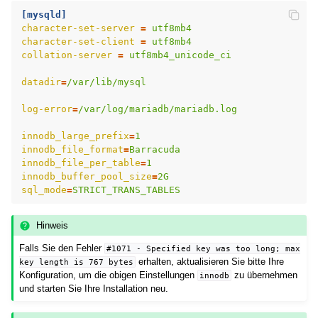
[mysqld]
character-set-server
=
utf8mb4
character-set-client
=
utf8mb4
collation-server
=
utf8mb4_unicode_ci
datadir
=
/var/lib/mysql
log-error
=
/var/log/mariadb/mariadb.log
innodb_large_prefix
=
1
innodb_file_format
=
Barracuda
innodb_file_per_table
=
1
innodb_buffer_pool_size
=
2G
sql_mode
=
STRICT_TRANS_TABLES
Hinweis
Falls Sie den Fehler
#1071
-
Specified
key
was
too
long;
max
erhalten, aktualisieren Sie bitte Ihre
key
length
is
767
bytes
Konfiguration, um die obigen Einstellungen
zu übernehmen
innodb
und starten Sie Ihre Installation neu.