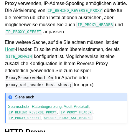
Proxy verwenden, IP-Adress-Spoofing ermöglichen würde.
Die Aktivierung von
dürfte für
IP_BEHIND_REVERSE_PROXY
die meisten üblichen Installationen ausreichen, aber
möglicherweise müssen Sie auch
und
IP_PROXY_HEADER
anpassen.
IP_PROXY_OFFSET
Eine weitere Sache, auf die Sie achten müssen, ist der
Host
-Header. Er sollte mit dem übereinstimmen, der als
konfiguriert ist. Möglicherweise ist eine
SITE_DOMAIN
zusätzliche Konfiguration in Ihrem Reverse-Proxy
erforderlich (verwenden Sie zum Beispiel
für Apache oder
ProxyPreserveHost
On
für nginx).
proxy_set_header
Host
$host;
Siehe auch
Spamschutz
,
Ratenbegrenzung
,
Audit-Protokoll
,
,
,
IP_BEHIND_REVERSE_PROXY
IP_PROXY_HEADER
,
IP_PROXY_OFFSET
SECURE_PROXY_SSL_HEADER
HTTP-Proxy