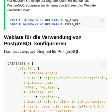
Fall müssen Sie einige der Migrationsschritte manuell als
PostgreSQL-Superuser im Schema durchführen, das Weblate
verwenden wird:
CREATE
EXTENSION
IF
NOT
EXISTS
pg_trgm
;
CREATE
EXTENSION
IF
NOT
EXISTS
btree_gin
;
Weblate für die Verwendung von
PostgreSQL konfigurieren
Das
-Snippet für PostgreSQL:
settings.py
DATABASES
=
{
"default"
:
{
# Database engine
"ENGINE"
:
"django.db.backends.postgresql"
,
# Database name
"NAME"
:
"weblate"
,
# Database user
"USER"
:
"weblate"
,
# Name of role to alter to set parameters in
# use in case role name is different than us
# "ALTER_ROLE": "weblate",