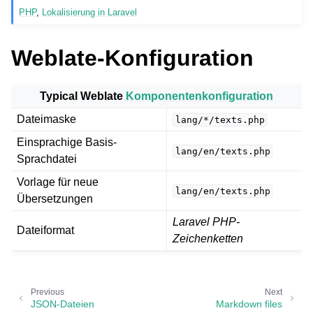
PHP
,
Lokalisierung in Laravel
Weblate-Konfiguration
Typical Weblate
Komponentenkonfiguration
Dateimaske
lang/*/texts.php
Einsprachige Basis-
ggle navigation of Unterstützte Dateiformate
lang/en/texts.php
Sprachdatei
Vorlage für neue
lang/en/texts.php
Übersetzungen
Laravel PHP-
Dateiformat
Zeichenketten
Previous
Next
JSON-Dateien
Markdown files