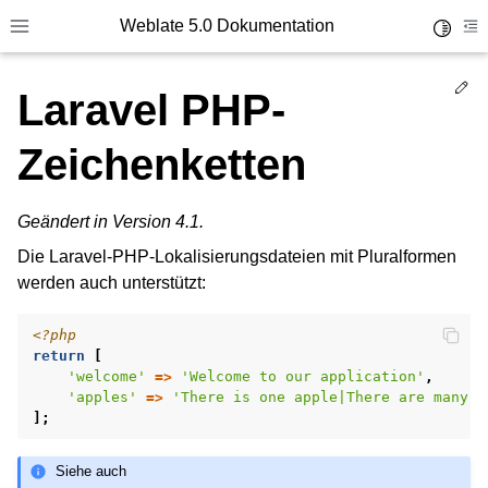
Weblate 5.0 Dokumentation
Toggle 
Toggle site navigation sidebar
To
Ed
Laravel PHP-
Zeichenketten
Geändert in Version 4.1.
Die Laravel-PHP-Lokalisierungsdateien mit Pluralformen
werden auch unterstützt:
<?php
return
[
'welcome'
=>
'Welcome to our application'
,
'apples'
=>
'There is one apple|There are many a
];
Siehe auch