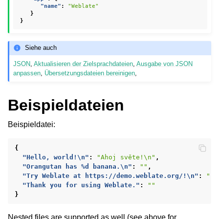
"name"
:
"Weblate"
}
}
Siehe auch
JSON
,
Aktualisieren der Zielsprachdateien
,
Ausgabe von JSON
anpassen
,
Übersetzungsdateien bereinigen
,
Beispieldateien
Beispieldatei:
{
"Hello, world!\n"
:
"Ahoj světe!\n"
,
"Orangutan has %d banana.\n"
:
""
,
"Try Weblate at https://demo.weblate.org/!\n"
:
""
,
"Thank you for using Weblate."
:
""
}
Nested files are supported as well (see above for