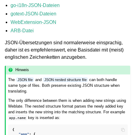
go-i18n-JSON-Dateien
gotext-JSON-Dateien
WebExtension-JSON
ARB-Datei
JSON-Übersetzungen sind normalerweise einsprachig,
daher ist es empfehlenswert, eine Basisdatei mit (meist)
englischen Zeichenketten anzugeben.
ggle navigation of Unterstützte Dateiformate
Hinweis
The
and
can both handle
JSON file
JSON nested structure file
same type of files. Both preserve existing JSON structure when
translating.
The only difference between them is when adding new strings using
Weblate. The nested structure format parses the newly added key
and inserts the new string into the matching structure. For example
key is inserted as:
app.name
{
"app"
:
{