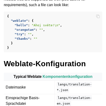
requirements), such a file can look like:
{
"weblate"
:
{
"hello"
:
"Ahoj světe!\n"
,
"orangutan"
:
""
,
"try"
:
""
,
"thanks"
:
""
}
}
Weblate-Konfiguration
Typical Weblate
Komponentenkonfiguration
langs/translation-
Dateimaske
*.json
Einsprachige Basis-
langs/translation-
Sprachdatei
en.json