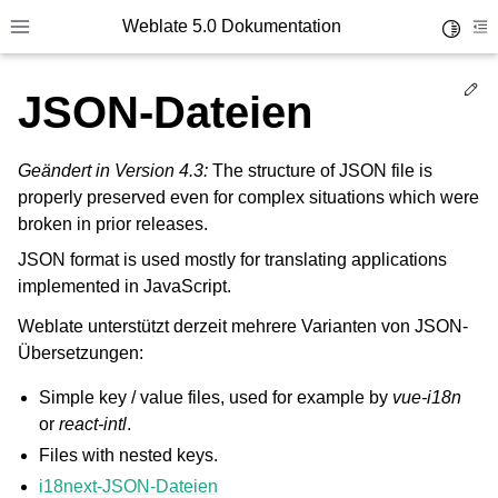
Weblate 5.0 Dokumentation
Toggle 
Toggle site navigation sidebar
To
Ed
JSON-Dateien
Geändert in Version 4.3:
The structure of JSON file is
properly preserved even for complex situations which were
broken in prior releases.
JSON format is used mostly for translating applications
implemented in JavaScript.
Weblate unterstützt derzeit mehrere Varianten von JSON-
Übersetzungen:
Simple key / value files, used for example by
vue-i18n
or
react-intl
.
Files with nested keys.
i18next-JSON-Dateien