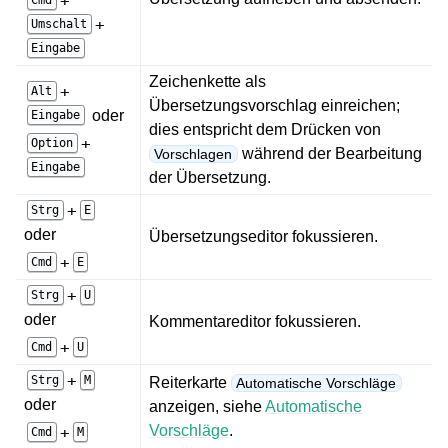
+
Cmd
+
Umschalt
Eingabe
Zeichenkette als
+
Alt
Übersetzungsvorschlag einreichen;
oder
Eingabe
dies entspricht dem Drücken von
+
Option
während der Bearbeitung
Vorschlagen
Eingabe
der Übersetzung.
+
Strg
E
oder
Übersetzungseditor fokussieren.
+
Cmd
E
+
Strg
U
oder
Kommentareditor fokussieren.
+
Cmd
U
+
Strg
M
Reiterkarte
Automatische Vorschläge
oder
anzeigen, siehe
Automatische
Vorschläge
.
+
Cmd
M