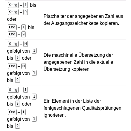
+
bis
Strg
1
+
Strg
9
Platzhalter der angegebenen Zahl aus
oder
der Ausgangszeichenkette kopieren.
+
bis
Cmd
1
+
Cmd
9
+
Strg
M
gefolgt von
1
Die maschinelle Übersetzung der
bis
9
oder
angegebenen Zahl in die aktuelle
+
Cmd
M
Übersetzung kopieren.
gefolgt von
1
bis
9
+
Strg
I
gefolgt von
1
Ein Element in der Liste der
bis
9
oder
fehlgeschlagenen Qualitätsprüfungen
+
Cmd
I
ignorieren.
gefolgt von
1
bis
9