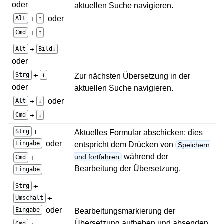
oder
aktuellen Suche navigieren.
+
oder
Alt
↑
+
Cmd
↑
+
Alt
Bild↓
oder
+
Strg
↓
Zur nächsten Übersetzung in der
oder
aktuellen Suche navigieren.
+
oder
Alt
↓
+
Cmd
↓
+
Strg
Aktuelles Formular abschicken; dies
oder
Eingabe
entspricht dem Drücken von
Speichern
während der
+
und fortfahren
Cmd
Bearbeitung der Übersetzung.
Eingabe
+
Strg
+
Umschalt
oder
Eingabe
Bearbeitungsmarkierung der
Übersetzung aufheben und absenden.