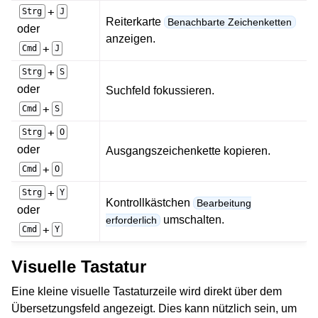
+
Strg
J
Reiterkarte
Benachbarte Zeichenketten
oder
anzeigen.
+
Cmd
J
+
Strg
S
oder
Suchfeld fokussieren.
+
Cmd
S
+
Strg
O
oder
Ausgangszeichenkette kopieren.
+
Cmd
O
+
Strg
Y
Kontrollkästchen
Bearbeitung
oder
umschalten.
erforderlich
+
Cmd
Y
Visuelle Tastatur
Eine kleine visuelle Tastaturzeile wird direkt über dem
Übersetzungsfeld angezeigt. Dies kann nützlich sein, um