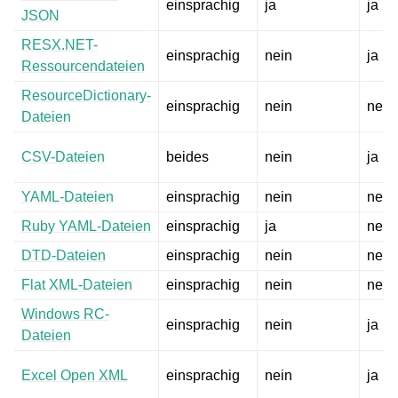
einsprachig
ja
ja
JSON
RESX.NET-
einsprachig
nein
ja
Ressourcendateien
ResourceDictionary-
einsprachig
nein
nein
Dateien
CSV-Dateien
beides
nein
ja
YAML-Dateien
einsprachig
nein
nein
Ruby YAML-Dateien
einsprachig
ja
nein
DTD-Dateien
einsprachig
nein
nein
Flat XML-Dateien
einsprachig
nein
nein
Windows RC-
einsprachig
nein
ja
Dateien
Excel Open XML
einsprachig
nein
ja