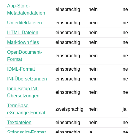
App-Store-
einsprachig
nein
nein
Metadatendateien
Untertiteldateien
einsprachig
nein
nein
HTML-Dateien
einsprachig
nein
nein
Markdown files
einsprachig
nein
nein
OpenDocument-
einsprachig
nein
nein
Format
IDML-Format
einsprachig
nein
nein
INI-Übersetzungen
einsprachig
nein
nein
Inno Setup INI-
einsprachig
nein
nein
Übersetzungen
TermBase
zweisprachig
nein
ja
eXchange-Format
Textdateien
einsprachig
nein
nein
Stringsdict-Format
einsprachig
ja
nein