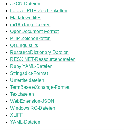
JSON-Dateien
Laravel PHP-Zeichenketten
Markdown files
mi18n lang Dateien
OpenDocument-Format
PHP-Zeichenketten
Qt Linguist .ts
ResourceDictionary-Dateien
RESX.NET-Ressourcendateien
Ruby YAML-Dateien
Stringsdict-Format
Untertiteldateien
TermBase eXchange-Format
Textdateien
WebExtension-JSON
Windows RC-Dateien
XLIFF
YAML-Dateien