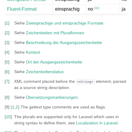
[
11
]
Fluent-Format
einsprachig
ja
no
[
1
]
Siehe
Zweisprachige und einsprachige Formate
[
2
]
Siehe
Zeichenketten mit Pluralformen
[
3
]
Siehe
Beschreibung der Ausgangszeichenkette
[
4
]
Siehe
Kontext
[
5
]
Siehe
Ort der Ausgangszeichenkette
[
6
]
Siehe
Zeichenkettenstatus
[
7
]
XML comment placed before the
element, parsed
<string>
as a source string description.
[
8
]
Siehe
Übersetzungsmarkierungen
.
[
9
]
(
1
,
2
)
The gettext type comments are used as flags.
[
10
]
The plurals are supported only for Laravel which uses in
string syntax to define them, see
Localization in Laravel
.