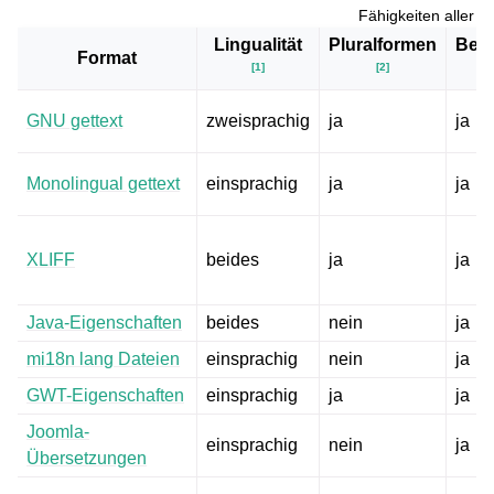
Fähigkeiten aller u
Lingualität
Pluralformen
Bes
Format
[
1
]
[
2
]
GNU gettext
zweisprachig
ja
ja
Monolingual gettext
einsprachig
ja
ja
XLIFF
beides
ja
ja
Java-Eigenschaften
beides
nein
ja
mi18n lang Dateien
einsprachig
nein
ja
ggle navigation of Konfigurationsanweisungen
GWT-Eigenschaften
einsprachig
ja
ja
Joomla-
einsprachig
nein
ja
Übersetzungen