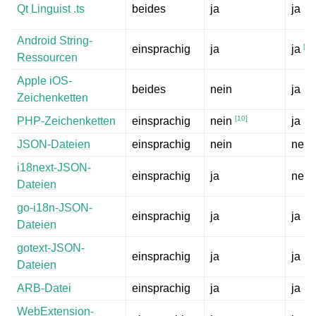
Qt Linguist .ts
beides
ja
ja
Android String-
[
7
]
einsprachig
ja
ja
Ressourcen
Apple iOS-
beides
nein
ja
Zeichenketten
[
10
]
PHP-Zeichenketten
einsprachig
ja
nein
JSON-Dateien
einsprachig
nein
nein
i18next-JSON-
einsprachig
ja
nein
Dateien
go-i18n-JSON-
einsprachig
ja
ja
Dateien
gotext-JSON-
einsprachig
ja
ja
Dateien
ARB-Datei
einsprachig
ja
ja
WebExtension-