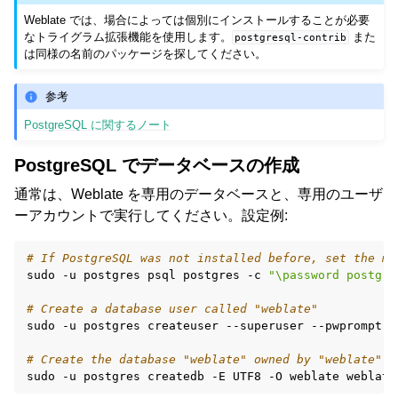
Weblate では、場合によっては個別にインストールすることが必要
なトライグラム拡張機能を使用します。
また
postgresql-contrib
は同様の名前のパッケージを探してください。
参考
PostgreSQL に関するノート
PostgreSQL でデータベースの作成
通常は、Weblate を専用のデータベースと、専用のユーザ
ーアカウントで実行してください。設定例:
# If PostgreSQL was not installed before, set the ma
sudo
-u
postgres
psql
postgres
-c
"\password postgre
# Create a database user called "weblate"
sudo
-u
postgres
createuser
--superuser
--pwprompt
w
# Create the database "weblate" owned by "weblate"
sudo
-u
postgres
createdb
-E
UTF8
-O
weblate