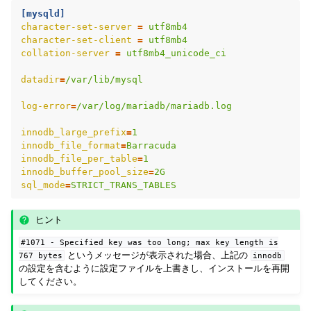
[mysqld]
character-set-server
=
utf8mb4
character-set-client
=
utf8mb4
collation-server
=
utf8mb4_unicode_ci
datadir
=
/var/lib/mysql
log-error
=
/var/log/mariadb/mariadb.log
innodb_large_prefix
=
1
innodb_file_format
=
Barracuda
innodb_file_per_table
=
1
innodb_buffer_pool_size
=
2G
sql_mode
=
STRICT_TRANS_TABLES
ヒント
#1071
-
Specified
key
was
too
long;
max
key
length
is
というメッセージが表示された場合、上記の
767
bytes
innodb
の設定を含むように設定ファイルを上書きし、インストールを再開
してください。