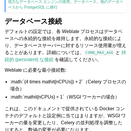
強力なデータベース エンジンの使用
、
データベース
、
他のデータベ
ースから PostgreSQL に移行
データベース接続
デフォルトの設定では、各 Weblate プロセスはデータベ
ースへの永続的な接続を維持します。永続的な接続によ
り、データベースサーバーに対するリソース使用量が増え
ることがあります。詳細については、
と
持
CONN_MAX_AGE
続的 (persistent) な接続
を確認してください。
Weblate に必要な最小接続数:
:math:
`
(4 times mathit{nCPUs}) + 2`（Celery プロセスの
場合）
:math:
`
mathit{nCPUs} + 1`（WSGI ワーカーの場合）
これは、このドキュメントで提供されている Docker コン
テナのデフォルトと設定例に当てはまりますが、WSGI ワ
ーカーの量を変更したり、Celery の並列処理を調整した
りすると、数値の変更が必要になります。