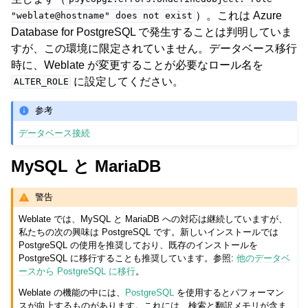
）。これは Azure
"weblate@hostname"
does
not
exist
Database for PostgreSQL で発生することは判明していま
すが、この環境に限定されていません。データベース移行
時に、Weblate が変更することが必要なロール名を
に設定してください。
ALTER_ROLE
参考
データベース接続
MySQL と MariaDB
警告
Weblate では、MySQL と MariaDB への対応は継続していますが、
私たちの次の興味は PostgreSQL です。新しいインストールでは
PostgreSQL の使用を推奨しており、既存のインストールを
PostgreSQL に移行することも推奨しています。参照:
他のデータベ
ースから PostgreSQL に移行
。
Weblate の機能の中には、
PostgreSQL
を使用するとパフォーマン
スが向上するものがあります。これには、検索と翻訳メモリが含ま