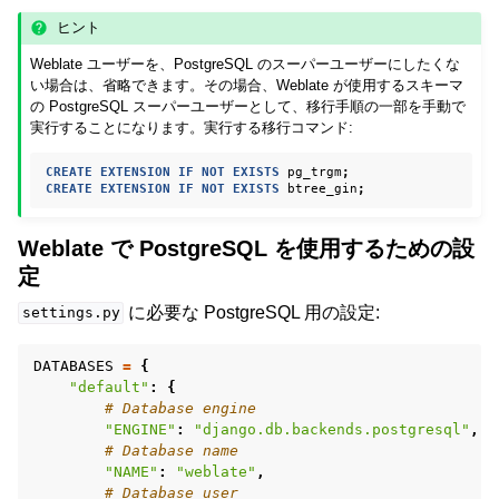
ヒント
Weblate ユーザーを、PostgreSQL のスーパーユーザーにしたくな
い場合は、省略できます。その場合、Weblate が使用するスキーマ
の PostgreSQL スーパーユーザーとして、移行手順の一部を手動で
実行することになります。実行する移行コマンド:
CREATE
EXTENSION
IF
NOT
EXISTS
pg_trgm
;
CREATE
EXTENSION
IF
NOT
EXISTS
btree_gin
;
Weblate で PostgreSQL を使用するための設
定
に必要な PostgreSQL 用の設定:
settings.py
DATABASES
=
{
"default"
:
{
# Database engine
"ENGINE"
:
"django.db.backends.postgresql"
,
# Database name
"NAME"
:
"weblate"
,
# Database user