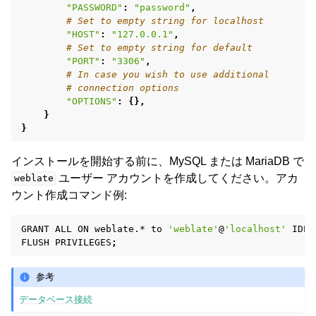
"PASSWORD"
:
"password"
,
# Set to empty string for localhost
"HOST"
:
"127.0.0.1"
,
# Set to empty string for default
"PORT"
:
"3306"
,
# In case you wish to use additional
# connection options
"OPTIONS"
:
{},
}
}
インストールを開始する前に、MySQL または MariaDB で
ユーザー アカウントを作成してください。アカ
weblate
ウント作成コマンド例:
GRANT
ALL
ON
weblate.*
to
'weblate'
@
'localhost'
IDEN
FLUSH
PRIVILEGES
;
参考
データベース接続