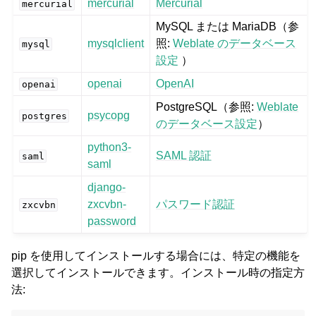
mercurial
Mercurial
mercurial
MySQL または MariaDB（参
mysqlclient
照:
Weblate のデータベース
mysql
設定
）
openai
OpenAI
openai
PostgreSQL（参照:
Weblate
psycopg
postgres
のデータベース設定
）
python3-
SAML 認証
saml
saml
django-
zxcvbn-
パスワード認証
zxcvbn
password
pip を使用してインストールする場合には、特定の機能を
選択してインストールできます。インストール時の指定方
法: