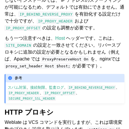
しないインストールでは、 IP アドレスのスプーフィング
が可能になるため、デフォルトでは有効にできません。通
常は、
を有効化する設定だけ
IP_BEHIND_REVERSE_PROXY
で十分ですが、
および
IP_PROXY_HEADER
の設定も調整が必要です。
IP_PROXY_OFFSET
もう一つ注意すべきは、
Host
ヘッダーです。これは、
の設定と一致させてください。リバースプ
SITE_DOMAIN
ロキシに追加の設定が必要となるかもしれません（例え
ば、Apache では
を、nginxでは
ProxyPreserveHost
On
が必要です）。
proxy_set_header
Host
$host;
参考
スパム対策
、
接続制限
、
監査ログ
、
、
IP_BEHIND_REVERSE_PROXY
、
、
IP_PROXY_HEADER
IP_PROXY_OFFSET
SECURE_PROXY_SSL_HEADER
HTTP プロキシ
Weblate は VCS コマンドを実行しますが、これは環境変