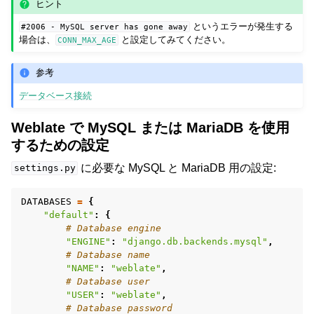
ヒント
というエラーが発生する
#2006
-
MySQL
server
has
gone
away
場合は、
と設定してみてください。
CONN_MAX_AGE
参考
データベース接続
Weblate で MySQL または MariaDB を使用
するための設定
に必要な MySQL と MariaDB 用の設定:
settings.py
DATABASES
=
{
"default"
:
{
# Database engine
"ENGINE"
:
"django.db.backends.mysql"
,
# Database name
"NAME"
:
"weblate"
,
# Database user
"USER"
:
"weblate"
,
# Database password