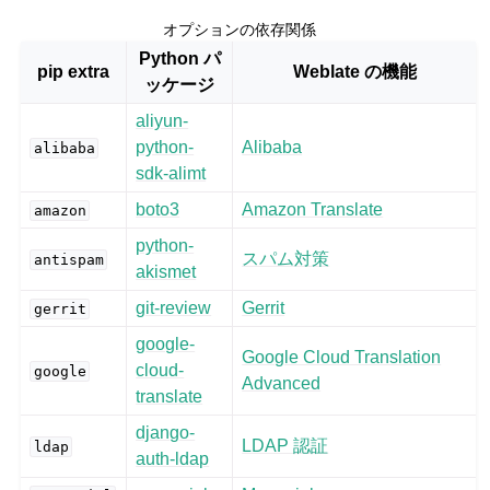
オプションの依存関係
Python パ
pip extra
Weblate の機能
ッケージ
aliyun-
python-
Alibaba
alibaba
sdk-alimt
boto3
Amazon Translate
amazon
python-
スパム対策
antispam
akismet
git-review
Gerrit
gerrit
google-
Google Cloud Translation
cloud-
google
Advanced
translate
django-
LDAP 認証
ldap
auth-ldap