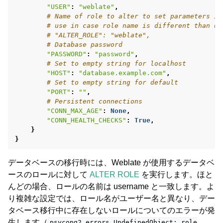
"USER"
:
"weblate"
,
# Name of role to alter to set parameters in
# use in case role name is different than us
# "ALTER_ROLE": "weblate",
# Database password
"PASSWORD"
:
"password"
,
# Set to empty string for localhost
"HOST"
:
"database.example.com"
,
# Set to empty string for default
"PORT"
:
""
,
# Persistent connections
"CONN_MAX_AGE"
:
None
,
"CONN_HEALTH_CHECKS"
:
True
,
}
}
データベースの移行時には、Weblate が使用するデータベ
ースのロールに対して
ALTER ROLE
を実行します。ほと
んどの場合、ロールの名前は username と一致します。よ
り複雑な設定では、ロール名がユーザー名と異なり、デー
タベース移行中に存在しないロールについてのエラーが発
生します（
psycopg2.errors.UndefinedObject:
role