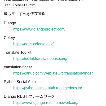
.
requirements.txt
最も注目すべき依存関係:
Django
https://www.djangoproject.com/
Celery
https://docs.celeryq.dev/
Translate Toolkit
https://toolkit.translatehouse.org/
translation-finder
https://github.com/WeblateOrg/translation-finder
Python Social Auth
https://python-social-auth.readthedocs.io/
Django REST フレームワーク
https://www.django-rest-framework.org/