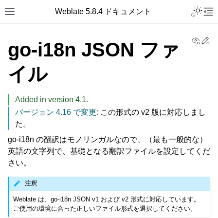
Toggle L
Weblate 5.8.4 ドキュメント
Toggle site navigation sidebar
Tog
View
Ed
go-i18n JSON ファ
イル
Added in version 4.1.
バージョン 4.16 で変更:
この形式の v2 版に対応しまし
た。
go-i18n の翻訳はモノリンガルなので、（最も一般的な）
英語の文字列で、基礎となる翻訳ファイルを設定してくだ
さい。
注釈
Weblate は、go-i18n JSON v1 および v2 形式に対応しています。
ご使用の環境に合った正しいファイル形式を選択してください。