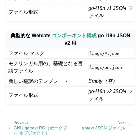
go-i18n v1 JSON フ
ファイル形式
ァイル
典型的な Weblate
コンポーネント構成
go-i18n JSON
v2 用
ファイル マスク
langs/*.json
モノリンガル用の、基礎となる言
langs/en.json
語ファイル
新しい翻訳のテンプレート
Empty（空）
go-i18n v2 JSON フ
ファイル形式
ァイル
ggle navigation of 導入方法
Previous
Next
GNU gettext PO（ポータブ
gotext JSON ファイル
ル オブジェクト）