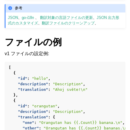
参考
JSON
、
go-i18n
、
翻訳対象の言語ファイルの更新
、
JSON 出力形
式のカスタマイズ
、
翻訳ファイルのクリーンアップ
、
ファイルの例
v1 ファイルの設定例:
ggle navigation of 対応するファイル形式
[
{
"id"
:
"hello"
,
"description"
:
"Description"
,
"translation"
:
"Ahoj světe!\n"
},
{
"id"
:
"orangutan"
,
"description"
:
"Description"
,
"translation"
:
{
"one"
:
"Orangutan has {{.Count}} banana.\n"
,
"other"
:
"Orangutan has {{.Count}} bananas.\n"