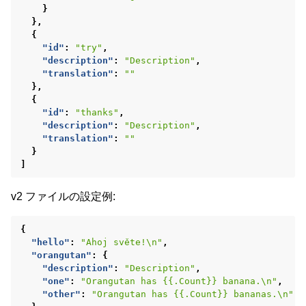
}
},
{
"id"
:
"try"
,
"description"
:
"Description"
,
"translation"
:
""
},
{
"id"
:
"thanks"
,
"description"
:
"Description"
,
"translation"
:
""
}
]
v2 ファイルの設定例:
{
"hello"
:
"Ahoj světe!\n"
,
"orangutan"
:
{
"description"
:
"Description"
,
"one"
:
"Orangutan has {{.Count}} banana.\n"
,
"other"
:
"Orangutan has {{.Count}} bananas.\n"