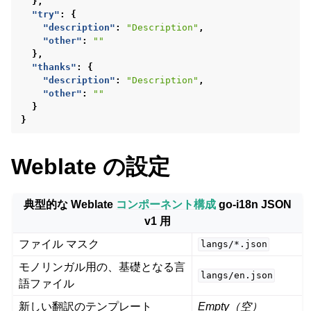
},
"try"
:
{
"description"
:
"Description"
,
"other"
:
""
},
"thanks"
:
{
"description"
:
"Description"
,
"other"
:
""
}
}
Weblate の設定
典型的な Weblate
コンポーネント構成
go-i18n JSON
v1 用
ファイル マスク
langs/*.json
モノリンガル用の、基礎となる言
langs/en.json
語ファイル
新しい翻訳のテンプレート
Empty（空）