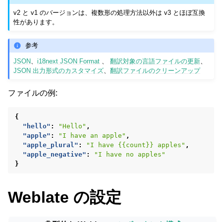
v2 と v1 のバージョンは、複数形の処理方法以外は v3 とほぼ互換
性があります。
参考
JSON
、
i18next JSON Format
、
翻訳対象の言語ファイルの更新
、
JSON 出力形式のカスタマイズ
、
翻訳ファイルのクリーンアップ
ファイルの例:
{
"hello"
:
"Hello"
,
"apple"
:
"I have an apple"
,
"apple_plural"
:
"I have {{count}} apples"
,
"apple_negative"
:
"I have no apples"
}
Weblate の設定