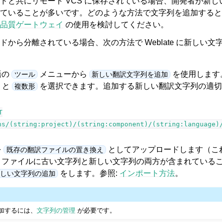
ドと共にリモート VCS に保存されている場合、開発者が新
ていることが多いです。どのような方法で文字列を追加すると
品質ゲートウェイ
の使用を検討してください。
ドから分離されている場合、次の方法で Weblate に新しい文
語の
メニューから
を使用します
ツール
新しい翻訳文字列を追加
と
を選択できます。追加する新しい翻訳文字列の適切
複数形
T
ns/(string:project)/(string:component)/(string:language)
を
としてアップロードします（こ
既存の翻訳ファイルの置き換え
、ファイルに古い文字列と新しい文字列の両方が含まれている
をします。参照:
インポート方法
。
しい文字列の追加
を追加するには、
文字列の管理
が必要です。