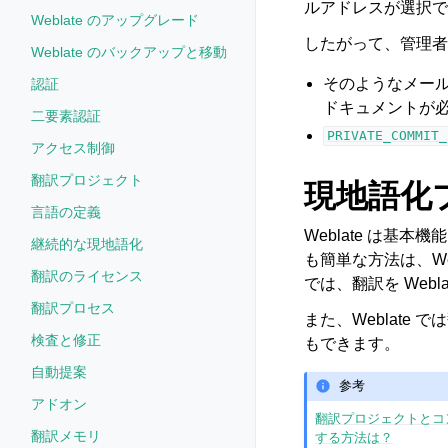
ルアドレスが選択で
Weblate のアップグレード
したがって、管理者が
Weblate のバックアップと移動
そのようなメー
認証
ドキュメントが
二要素認証
PRIVATE_COMMIT_
アクセス制御
翻訳プロジェクト
現地語化プ
言語の定義
Weblate は基
継続的な現地語化
も簡単な方法は、W
翻訳のライセンス
では、翻訳を Web
翻訳プロセス
また、Weblat
検査と修正
もできます。
自動提案
参考
アドオン
翻訳プロジェクトとコ
翻訳メモリ
する方法は？