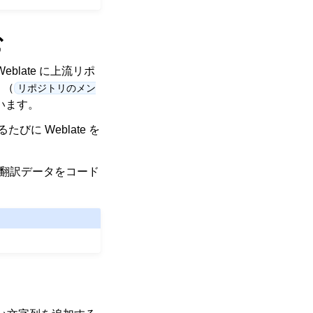
む
blate に上流リポ
 （
リポジトリのメン
います。
に Weblate を
翻訳データをコード