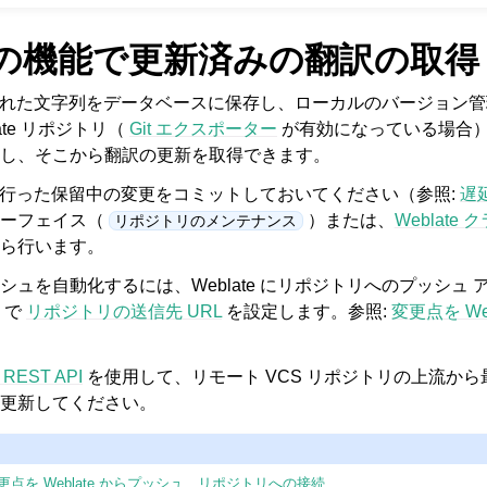
te の機能で更新済みの翻訳の取得
、更新された文字列をデータベースに保存し、ローカルのバージョン
ate リポジトリ（
Git エクスポーター
が有効になっている場合
し、そこから翻訳の更新を取得できます。
e で行った保留中の変更をコミットしておいてください（参照:
遅
ターフェイス（
）または、
Weblate
リポジトリのメンテナンス
ら行います。
シュを自動化するには、Weblate にリポジトリへのプッシュ
で
リポジトリの送信先 URL
を設定します。参照:
変更点を We
 REST API
を使用して、リモート VCS リポジトリの上流か
更新してください。
更点を Weblate からプッシュ
、
リポジトリへの接続