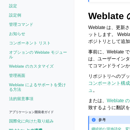
設定
Webla
設定例
管理コマンド
Weblate は
お知らせ
ットします。 Webl
ポジトリとして追加
コンポーネント リスト
事前に、Weblat
オプションの Weblate モジュー
ル
は、ユーザーイン
てコマンドラインか
Weblate のカスタマイズ
管理画面
リポジトリへのプッ
コンポーネント構成
Weblate によるサポートを受け
る方法
ュ
。
法的留意事項
または、
Weblate の
致するように翻訳を
アプリケーション開発者ガイド
参考
国際化に向けた取り組み
継続的な現地語化
、
変