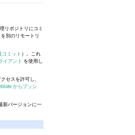
管理リポジトリにコミ
）を別のリモートリ
延コミット
）。これ
 クライアント
を使用し
 アクセスを許可し、
blate からプッシ
ら最新バージョンに一