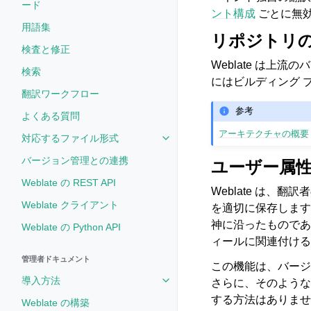
ード
ント構成
ごとに無
用語集
リポジトリ
検査と修正
Weblate は
検索
にはビルディング 
翻訳ワークフロー
参考
よくある質問
アーキテクチャの概要
対応するファイル形式
Toggle navigation of 対応す
バージョン管理との連携
ユーザー属
Weblate の REST API
Weblate は
Weblate クライアント
を適切に保存します
神に沿ったものであり、
Weblate の Python API
ィールに関連付ける
管理者ドキュメント
この機能は、バージ
導入方法
さらに、そのような
Toggle navigation of 導入方法
する方法はありません
Weblate の構築