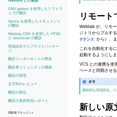
Weblate との連携
GNU gettext を使用したソフトウ
ェアの翻訳
リモートで
Sphinx を使用したドキュメント
の翻訳
Weblate が、リ
ジトリからプルする
Weblate CDN を使用した HTML
と JavaScript の翻訳
から）、ま
テナンス
現地語化ライブラリとパッケー
これを自動化するには
ジ
起動するようにしま
翻訳コンポーネントの警告
VCS との連携を使
翻訳者コミュニティの構築
ベースと同期させる
翻訳の管理
参考
文字列のレビュー
継続的な現地語化
、
リ
翻訳の宣伝
翻訳の進捗状況レポート
新しい原
貢献者ドキュメント