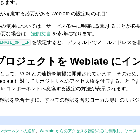
きます。
考慮する必要がある Weblate の設定時の項目:
ルの使用については、サービス条件に明確に記載することが必
必要な場合は、
法的文書
を参考になります。
を設定すると、デフォルトでメールアドレスを
EMAIL_OPT_IN
ロジェクトを Weblate にイ
本機能として、VCS との連携を前提に開発されています。そのた
eblate に対してリポジトリへのアクセス権を付与することで
late コンポーネントへ変換する設定の方法が表示されます。
e では翻訳を統合せずに、すべての翻訳を含むローカル専用のリポ
ンポーネントの追加
、
Weblate からのアクセスを翻訳のみに制限し、ソー