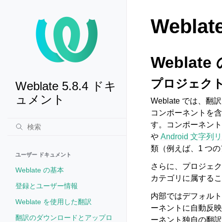
Webla
Weblat
プロジェク
Weblate 5.8.4 ドキ
ュメント
Weblate で
コンポーネントを含
す。コンポーネント
や
Android 文字
類（例えば、1 つ
ユーザー ドキュメント
さらに、プロジェク
Weblate の基本
カテゴリに属するこ
登録とユーザー情報
内部ではデフォルト
Weblate を使用した翻訳
ーネントに自動反映
翻訳のダウンロードとアップロ
ーネント独自の翻