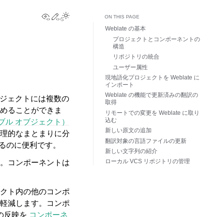
View this page
Edit this page
Toggle Light / Dark / Auto color theme
ON THIS PAGE
Weblate の基本
プロジェクトとコンポーネントの
構造
リポジトリの統合
ユーザー属性
現地語化プロジェクトを Weblate に
インポート
Weblate の機能で更新済みの翻訳の
ロジェクトには複数の
取得
めることができま
リモートでの変更を Weblate に取り
込む
ポータブル オブジェクト）
新しい原文の追加
理的なまとまりに分
翻訳対象の言語ファイルの更新
するのに便利です。
新しい文字列の紹介
ローカル VCS リポジトリの管理
。コンポーネントは
クト内の他のコンポ
軽減します。コンポ
の反映を
コンポーネ