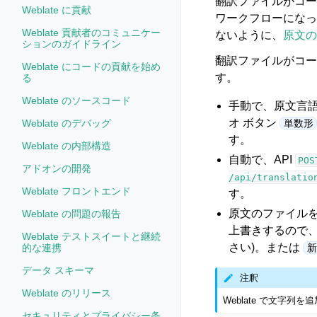
翻訳ファイルがコー
Weblate に貢献
ワークフローになっ
Weblate 貢献者のコミュニケー
ないように、
原文の
ションのガイドライン
翻訳ファイルがコー
Weblate にコードの貢献を始め
す。
る
Weblate のソースコード
手動で、原文言
オ ボタン
Weblate のデバッグ
単数形
す。
Weblate の内部構造
自動で、API
POS
アドオンの開発
/api/translatio
Weblate フロントエンド
す。
原文のファイル
Weblate の問題の報告
上書きするので
Weblate テストスイートと継続
さい)。または
的な連携
新
データ スキーマ
注釈
Weblate のリリース
Weblate で文字列
セキュリティとプライバシー条