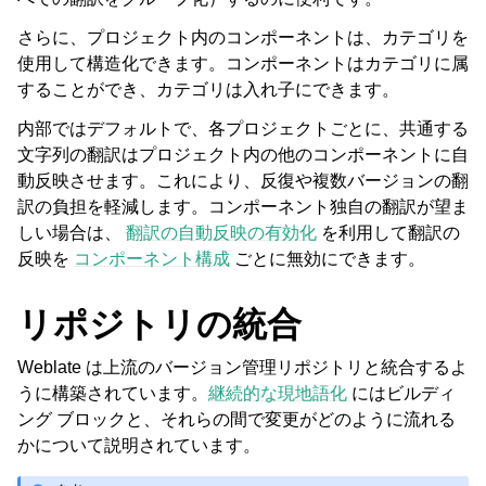
さらに、プロジェクト内のコンポーネントは、カテゴリを
使用して構造化できます。コンポーネントはカテゴリに属
することができ、カテゴリは入れ子にできます。
内部ではデフォルトで、各プロジェクトごとに、共通する
文字列の翻訳はプロジェクト内の他のコンポーネントに自
動反映させます。これにより、反復や複数バージョンの翻
訳の負担を軽減します。コンポーネント独自の翻訳が望ま
ggle navigation of 対応するファイル形式
しい場合は、
翻訳の自動反映の有効化
を利用して翻訳の
反映を
コンポーネント構成
ごとに無効にできます。
リポジトリの統合
Weblate は上流のバージョン管理リポジトリと統合するよ
うに構築されています。
継続的な現地語化
にはビルディ
ング ブロックと、それらの間で変更がどのように流れる
かについて説明されています。
ggle navigation of 導入方法