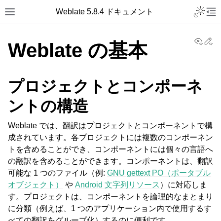
Toggle L
Weblate 5.8.4 ドキュメント
Toggle site navigation sidebar
Tog
View
Ed
Weblate の基本
プロジェクトとコンポーネ
ントの構造
Weblate では、翻訳はプロジェクトとコンポーネントで構
成されています。各プロジェクトには複数のコンポーネン
トを含めることができ、コンポーネントには個々の言語へ
の翻訳を含めることができます。コンポーネントは、翻訳
可能な 1 つのファイル（例:
GNU gettext PO（ポータブル
オブジェクト）
や
Android 文字列リソース
）に対応しま
す。プロジェクトは、コンポーネントを論理的なまとまり
に分類（例えば、1 つのアプリケーション内で使用するす
べての翻訳をグループ化）するのに便利です。