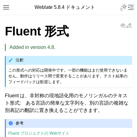
Toggle L
Weblate 5.8.4 ドキュメント
Toggle site navigation sidebar
Tog
View
Ed
Fluent 形式
Added in version 4.8.
注釈
この形式への対応は開発中です。一部の機能はまだ使用できないま
せん。動作はリリース間で変更することがあります。テスト結果の
フィードバックは歓迎します。
Fluent は、非対称の現地語化用のモノリンガルのテキス
ト形式: ある言語の簡単な文字列を、別の言語の複雑な
別表記の翻訳に置き換えることができます。
参考
Fluent プロジェクトの Webサイト