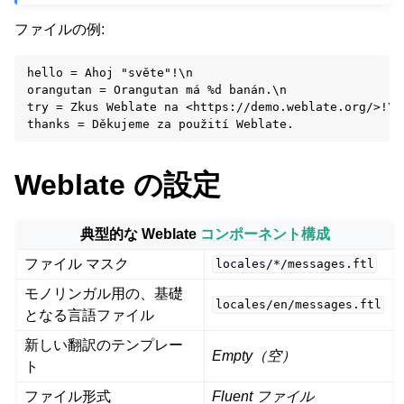
ファイルの例:
hello = Ahoj "světe"!\n

orangutan = Orangutan má %d banán.\n

try = Zkus Weblate na <https://demo.weblate.org/>!\n

Weblate の設定
ggle navigation of 対応するファイル形式
典型的な Weblate
コンポーネント構成
ファイル マスク
locales/*/messages.ftl
モノリンガル用の、基礎
locales/en/messages.ftl
となる言語ファイル
新しい翻訳のテンプレー
Empty（空）
ト
ファイル形式
Fluent ファイル