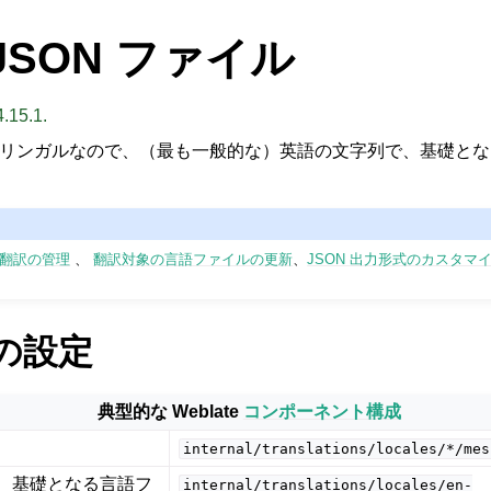
t JSON ファイル
.15.1.
訳はモノリンガルなので、（最も一般的な）英語の文字列で、基礎と
n: 翻訳の管理
、
翻訳対象の言語ファイルの更新
、
JSON 出力形式のカスタマ
e の設定
典型的な Weblate
コンポーネント構成
internal/translations/locales/*/mes
、基礎となる言語フ
internal/translations/locales/en-