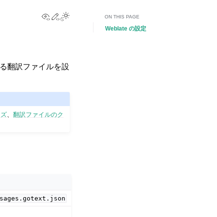
View this page
Edit this page
Toggle Light / Dark / Auto color theme
ON THIS PAGE
Weblate の設定
なる翻訳ファイルを設
イズ
、
翻訳ファイルのク
sages.gotext.json