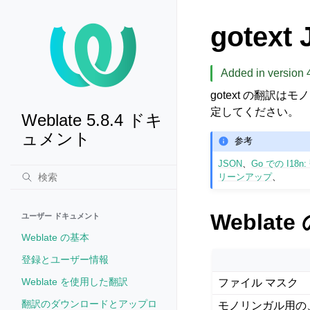
gotex
Added in version 4
gotext の翻
定してください。
Weblate 5.8.4 ドキ
ュメント
参考
JSON
、
Go での I18
リーンアップ
、
Weblat
ユーザー ドキュメント
Weblate の基本
登録とユーザー情報
Weblate を使用した翻訳
ファイル マスク
翻訳のダウンロードとアップロ
モノリンガル用の