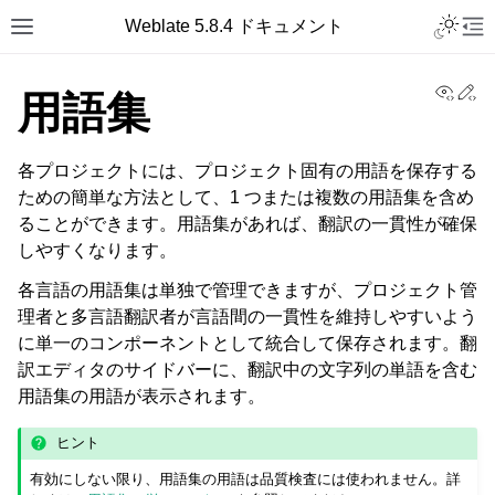
Toggle L
Weblate 5.8.4 ドキュメント
Toggle site navigation sidebar
Tog
View
Ed
用語集
各プロジェクトには、プロジェクト固有の用語を保存する
ための簡単な方法として、1 つまたは複数の用語集を含め
ることができます。用語集があれば、翻訳の一貫性が確保
しやすくなります。
各言語の用語集は単独で管理できますが、プロジェクト管
理者と多言語翻訳者が言語間の一貫性を維持しやすいよう
に単一のコンポーネントとして統合して保存されます。翻
訳エディタのサイドバーに、翻訳中の文字列の単語を含む
用語集の用語が表示されます。
ヒント
有効にしない限り、用語集の用語は品質検査には使われません。詳