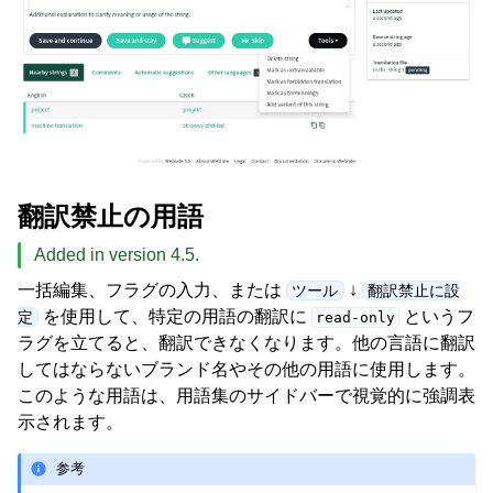
翻訳禁止の用語
Added in version 4.5.
一括編集、フラグの入力、または
↓
ツール
翻訳禁止に設
を使用して、特定の用語の翻訳に
というフ
定
read-only
ラグを立てると、翻訳できなくなります。他の言語に翻訳
してはならないブランド名やその他の用語に使用します。
このような用語は、用語集のサイドバーで視覚的に強調表
示されます。
参考