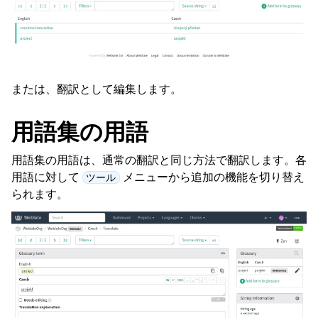
または、翻訳として編集します。
用語集の用語
用語集の用語は、通常の翻訳と同じ方法で翻訳します。各
用語に対して
メニューから追加の機能を切り替え
ツール
られます。