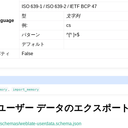
ISO 639-1 / ISO 639-2 / IETF BCP 47
型
文字列
nguage
例:
cs
パターン
^[^ ]+$
デフォルト
パティ
False
、
mory
import_memory
te ユーザー データのエクスポー
rg/schemas/weblate-userdata.schema.json