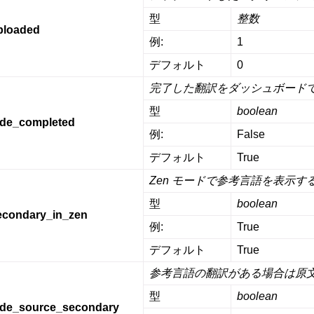
型
整数
ploaded
例:
1
デフォルト
0
完了した翻訳をダッシュボード
型
boolean
ide_completed
例:
False
デフォルト
True
Zen モードで参考言語を表示す
型
boolean
econdary_in_zen
例:
True
デフォルト
True
参考言語の翻訳がある場合は原
型
boolean
ide_source_secondary