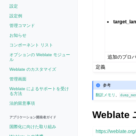
設定
設定例
target_la
管理コマンド
お知らせ
コンポーネント リスト
オプションの Weblate モジュー
追加のプロ
ル
定義
Weblate のカスタマイズ
管理画面
参考
Weblate によるサポートを受け
る方法
翻訳メモリ
、
dump_me
法的留意事項
Webla
アプリケーション開発者ガイド
国際化に向けた取り組み
https://weblate.o