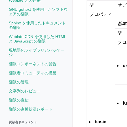
Weblate との連携
型
オブ
GNU gettext を使用したソフトウ
ェアの翻訳
プロパティ
Sphinx を使用したドキュメント
基本
の翻訳
型
Weblate CDN を使用した HTML
と JavaScript の翻訳
プロ
現地語化ライブラリとパッケー
ジ
翻訳コンポーネントの警告
u
翻訳者コミュニティの構築
翻訳の管理
文字列のレビュー
翻訳の宣伝
f
翻訳の進捗状況レポート
basic
貢献者ドキュメント