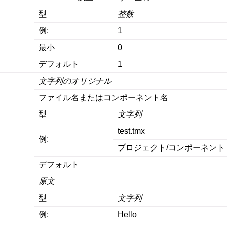
型
整数
例:
1
最小
0
デフォルト
1
文字列のオリジナル
ファイル名またはコンポーネント名
るファイル形式
型
文字列
test.tmx
例:
プロジェクト/コンポーネント
デフォルト
原文
型
文字列
例:
Hello