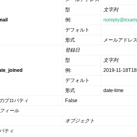
型
文字列
mail
例:
noreply
@
exam
デフォルト
形式
メールアドレ
登録日
型
文字列
ate_joined
例:
2019-11-18T18
デフォルト
形式
date-time
のプロパティ
False
フィール
オブジェクト
パティ