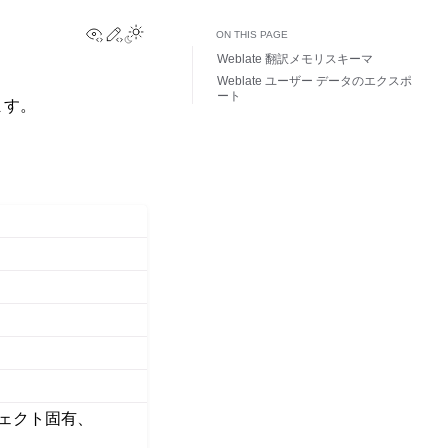
View this page
Edit this page
Toggle Light / Dark / Auto color theme
ON THIS PAGE
Weblate 翻訳メモリスキーマ
Weblate ユーザー データのエクスポ
ート
ます。
プロジェクト固有、