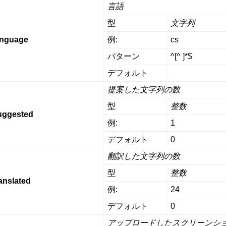
言語
型
文字列
anguage
例:
cs
パターン
^[^ ]*$
デフォルト
提案した文字列の数
型
整数
uggested
例:
1
デフォルト
0
翻訳した文字列の数
型
整数
ranslated
例:
24
デフォルト
0
アップロードしたスクリーンシ