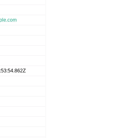
ple
.
com
ス
:53:54.862Z