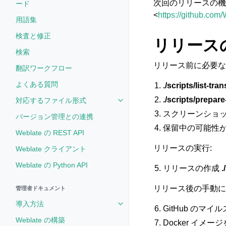
次回のリリースの機
ード
<
https://github.com
用語集
検査と修正
リリース
検索
リリース前に必要な
翻訳ワークフロー
よくある質問
./scripts/list-tr
./scripts/prepare
対応するファイル形式
Toggle navigation of 対応す
スクリーンショ
バージョン管理との連携
保留中の可能性
Weblate の REST API
リリースの実行:
Weblate クライアント
Weblate の Python API
リリースの作成
.
リリース後の手動に
管理者ドキュメント
導入方法
Toggle navigation of 導入方法
GitHub のマ
Weblate の構築
Docker イ