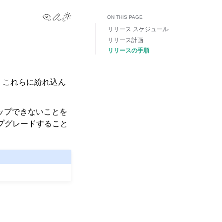
View this page
Edit this page
Toggle Light / Dark / Auto color theme
ON THIS PAGE
リリース スケジュール
リリース計画
リリースの手順
常、これらに紛れ込ん
ップできないことを
ップグレードすること