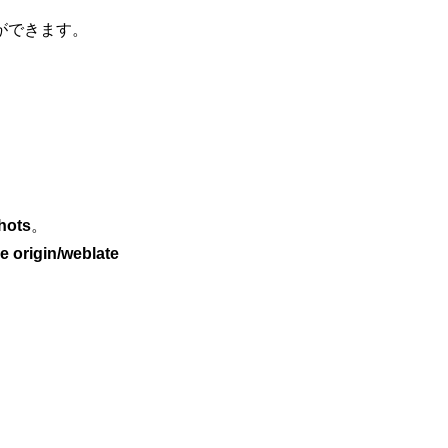
ができます。
hots
。
e origin/weblate