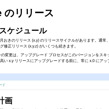
te のリリース
 スケジュール
、二ヶ月おきのリリース (x.y) のリリースサイクルがあります。通
修正リリース (x.y.z) がいくつも続きます。
ンの変更は、アップグレード プロセスがこのバージョンをスキ
い x.y リリースにアップグレードする前に、常に x.0 にア
レード
計画