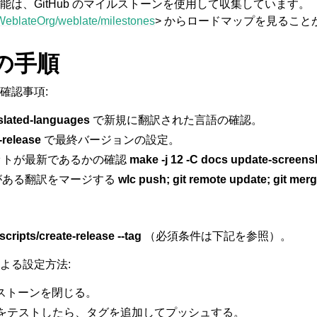
能は、GitHub のマイルストーンを使用して収集しています。
/WeblateOrg/weblate/milestones
> からロードマップを見ること
の手順
確認事項:
anslated-languages
で新規に翻訳された言語の確認。
-release
で最終バージョンの設定。
るファイル形式
ットが最新であるかの確認
make -j 12 -C docs update-screens
がある翻訳をマージする
wlc push; git remote update; git merg
/scripts/create-release --tag
（必須条件は下記を参照）。
よる設定方法:
イルストーンを閉じる。
メージをテストしたら、タグを追加してプッシュする。