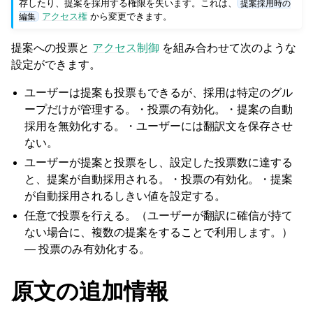
存したり、提案を採用する権限を失います。これは、
提案採用時の
アクセス権
から変更できます。
編集
提案への投票と
アクセス制御
を組み合わせて次のような
設定ができます。
ユーザーは提案も投票もできるが、採用は特定のグル
ープだけが管理する。・投票の有効化。・提案の自動
採用を無効化する。・ユーザーには翻訳文を保存させ
ない。
ggle navigation of 対応するファイル形式
ユーザーが提案と投票をし、設定した投票数に達する
と、提案が自動採用される。・投票の有効化。・提案
が自動採用されるしきい値を設定する。
任意で投票を行える。（ユーザーが翻訳に確信が持て
ない場合に、複数の提案をすることで利用します。）
— 投票のみ有効化する。
原文の追加情報
ggle navigation of 導入方法