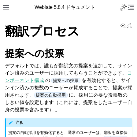
Toggle L
Weblate 5.8.4 ドキュメント
Toggle site navigation sidebar
Tog
View
Ed
翻訳プロセス
提案への投票
デフォルトでは、誰もが翻訳文の提案を追加して、サイン
イン済みのユーザーに採用してもらうことができます。
コ
ンポーネント構成
の
を有効化すると、サイ
提案への投票
ンイン済みの複数のユーザーが賛成することで、提案が採
用されます。
に、採用に必要な投票数の
提案の自動採用
しきい値を設定します（これには、提案をしたユーザー自
身の投票を含みます） 。
注釈
提案の自動採用を有効化すると、通常のユーザーは、翻訳を直接保