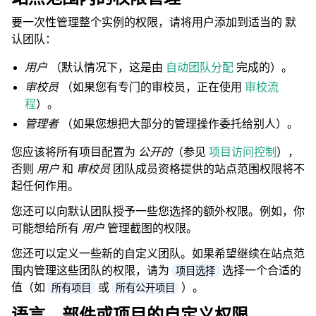
要一次性管理整个实例的权限，请将用户添加到适当的
默
认团队
：
用户
（默认情况下，这是由
自动团队分配
完成的）。
审校员
（如果您有专门的审校员，正在使用
审校流
程
）。
管理者
（如果您想把大部分的管理操作委托给别人）。
您应该将所有项目配置为
公开的
（参见
项目访问控制
），
否则
用户
和
审校员
团队成员资格提供的站点范围权限将不
起任何作用。
您还可以向默认团队授予一些您选择的额外权限。例如，你
可能想给所有
用户
管理截图的权限。
您还可以定义一些新的自定义团队。如果希望继续在站点范
围内管理这些团队的权限，请为
选择一个合适的
项目选择
值（如
或
）。
所有项目
所有公开项目
语言、部件或项目的自定义权限