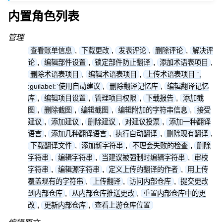
内置角色列表
管理
,
,
,
,
查看账单信息
下载更改
发表评论
删除评论
解决评
,
,
,
,
论
编辑部件设置
锁定部件防止翻译
添加术语表项目
,
,
删除术语表项目
编辑术语表项目
上传术语表项目 `,
,
,
:guilabel:`使用自动建议
删除翻译记忆库
编辑翻译记忆
,
,
,
,
库
编辑项目设置
管理项目权限
下载报告
添加截
,
,
,
,
图
删除截图
编辑截图
编辑附加的字符串信息
接受
,
,
,
,
建议
添加建议
删除建议
对建议投票
添加一种翻译
,
,
,
,
语言
添加几种翻译语言
执行自动翻译
删除现有翻译
,
,
,
下载翻译文件
添加新字符串
不理会失败的检查
删除
,
,
,
字符串
编辑字符串
当建议被强制时编辑字符串
审校
,
,
,
字符串
编辑源字符串
定义上传的翻译的作者
用上传
,
,
,
覆盖现有的字符串
上传翻译
访问内部仓库
提交更改
,
,
到内部仓库
从内部仓库推送更改
重置内部仓库中的更
,
,
改
更新内部仓库
查看上游仓库位置