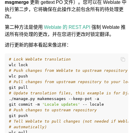
msgmerge
更新 gettext PO 文件）。您可以在 Weblate 中
执行第二步，它将确保在此操作之前包含所有的待处理更
改。
第二种方法是使用
Weblate 的 REST API
强制 Weblate 推
送所有待处理的更改，并在您进行更改时锁定翻译。
进行更新的脚本看起来像这样：
# Lock Weblate translation
wlc
# Push changes from Weblate to upstream repository
wlc
# Pull changes from upstream repository to your loca
git
# Update translation files, this example is for Djan
./manage.py
makemessages
--keep-pot
-a

git
commit
-m
'Locale updates'
--
# Push changes to upstream repository
git
# Tell Weblate to pull changes (not needed if Weblat
# automatically)
wlc