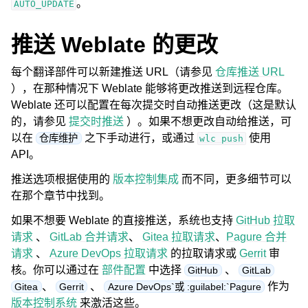
。
AUTO_UPDATE
推送 Weblate 的更改
每个翻译部件可以新建推送 URL（请参见
仓库推送 URL
），在那种情况下 Weblate 能够将更改推送到远程仓库。
Weblate 还可以配置在每次提交时自动推送更改（这是默认
的，请参见
提交时推送
）。如果不想更改自动给推送，可
以在
之下手动进行，或通过
使用
仓库维护
wlc
push
API。
推送选项根据使用的
版本控制集成
而不同，更多细节可以
在那个章节中找到。
如果不想要 Weblate 的直接推送，系统也支持
GitHub 拉取
请求
、
GitLab 合并请求
、
Gitea 拉取请求
、
Pagure 合并
请求
、
Azure DevOps 拉取请求
的拉取请求或
Gerrit
审
核。你可以通过在
部件配置
中选择
、
GitHub
GitLab
、
、
作为
Gitea
Gerrit
Azure DevOps`或 :guilabel:`Pagure
版本控制系统
来激活这些。