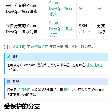
Azure
来自分叉的 Azure
DevOps 拉取
空
空
DevOps 拉取请求
请求
Azure
来自分支的 Azure
SSH
分支
DevOps 拉取
[
1
]
DevOps 拉取请求
名称
URL
请求
[
1
]
(
1
,
2
,
3
,
4
,
5
)
在
源代码仓库
支持推送的情况下可以为空。
备注
还可以允许 Weblate 提交后更改的自动推送，这可以在
提交时推送
中完成。
参见
请参见
访问仓库
来设置 SSH 密钥，和
惰性提交
获得关于 Weblate
决定提交更改的信息。
受保护的分支