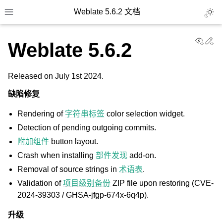
Weblate 5.6.2 文档
Toggl
Toggle site navigation sidebar
View
Ed
Weblate 5.6.2
Released on July 1st 2024.
缺陷修复
Rendering of
字符串标签
color selection widget.
Detection of pending outgoing commits.
附加组件
button layout.
Crash when installing
部件发现
add-on.
Removal of source strings in
术语表
.
Validation of
项目级别备份
ZIP file upon restoring (CVE-
2024-39303 / GHSA-jfgp-674x-6q4p).
升级