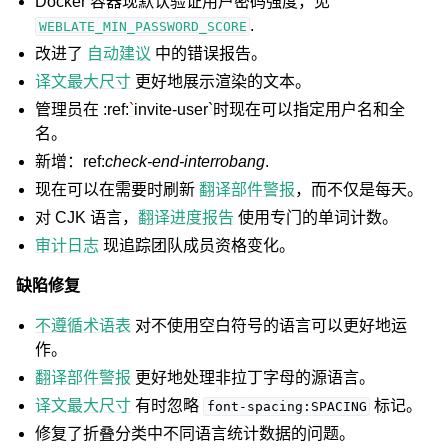
Docker 容器现默认验证用户密码强度，见
.
WEBLATE_MIN_PASSWORD_SCORE
改进了
自动建议
中的错误报告。
译文最大尺寸
更好地展示渲染的文本。
管理员在 :ref:
`
invite-user`时现在可以指定用户名和全
名。
新增：ref:
check-end-interrobang
.
现在可以在需要时刷新
翻译部件警报
，而不仅是每天。
对 CJK 语言，
翻译进度报告
使用专门的单词计数。
审计日志
现追踪团队成员资格变化。
缺陷修复
不遵循术语表
对不使用空白符号的语言可以更好地运
作。
翻译部件警报
更好地处理非拉丁字母的源语言。
译文最大尺寸
有时忽略
标记。
font-spacing:SPACING
修复了折叠分类中不同语言统计数据的问题。