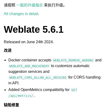
请按照
一般的升级指示
来执行升级。
All changes in detail
.
Weblate 5.6.1
ggle navigation of 支持的文件格式
Released on June 24th 2024.
改进
Docker container accepts
and
WEBLATE_REMOVE_ADDONS
to customize automatic
WEBLATE_ADD_MACHINERY
suggestion services and
for CORS handling
WEBLATE_CORS_ALLOW_ALL_ORIGINS
in API.
ggle navigation of 配置说明
Added OpenMetrics compatibility for
GET
.
/api/metrics/
缺陷修复