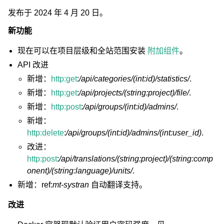
发布于 2024 年 4 月 20 日。
新功能
现在可以在项目层级和全站范围安装
附加组件
。
API 改进
新增：
http:get
:
/api/categories/(int:id)/statistics/
.
新增：
http:get
:
/api/projects/(string:project)/file/
.
新增：
http:post
:
/api/groups/(int:id)/admins/
.
新增：
http:delete
:
/api/groups/(int:id)/admins/(int:user_id)
.
改进：
http:post
:
/api/translations/(string:project)/(string:comp
onent)/(string:language)/units/
.
新增：ref:
mt-systran
自动翻译支持。
改进