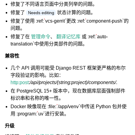
修复了不同语言页面中分类列举的问题。
修复了
状态计算的问题。
Needs editing
修复了使用 :ref:
`
vcs-gerrit`更改 :ref:
`
component-push`的
问题。
修复了在
管理命令
、
翻译记忆库
或 :ref:
`
auto-
translation`中使用分类部件的问题。
兼容性
几个 API 调用可能受 Django REST 框架更严格的布尔
字段验证的影响。比如：
http:post
:
/api/projects/(string:project)/components/
.
在 PostgreSQL 15+ 版本中，现在数据库层面强制部件
标识串和名称的唯一性。
Docker 映像现在 :file:
`
/app/venv`中传送 Python 包并使
用 :program:
`
uv`进行安装。
升级