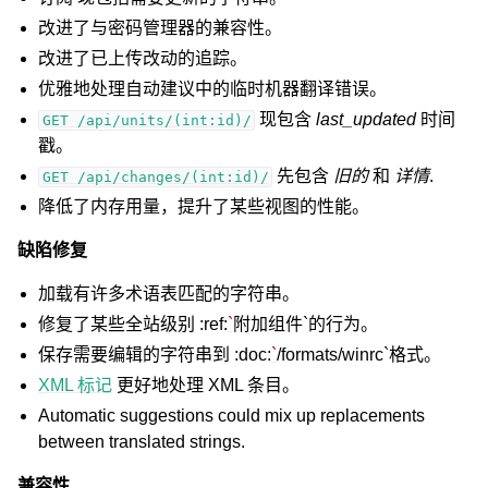
改进了与密码管理器的兼容性。
改进了已上传改动的追踪。
优雅地处理自动建议中的临时机器翻译错误。
现包含
last_updated
时间
GET
/api/units/(int:id)/
戳。
先包含
旧的
和
详情
.
GET
/api/changes/(int:id)/
降低了内存用量，提升了某些视图的性能。
缺陷修复
加载有许多术语表匹配的字符串。
修复了某些全站级别 :ref:
`
附加组件`的行为。
保存需要编辑的字符串到 :doc:
`
/formats/winrc`格式。
XML 标记
更好地处理 XML 条目。
Automatic suggestions could mix up replacements
between translated strings.
兼容性