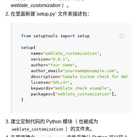
weblate_customization
）。
在里面新建`setup.py` 文件来描述包：
from
setuptools
import
setup
setup
(
name
=
"weblate_customization"
,
version
=
"0.0.1"
,
author
=
"Your name"
,
author_email
=
"yourname@example.com"
,
description
=
"Sample Custom check for Weblat
license
=
"GPLv3+"
,
keywords
=
"Weblate check example"
,
packages
=
[
"weblate_customization"
],
)
建立定制代码的 Python 模块（ 也被成为
）的文件夹。
weblate_customization