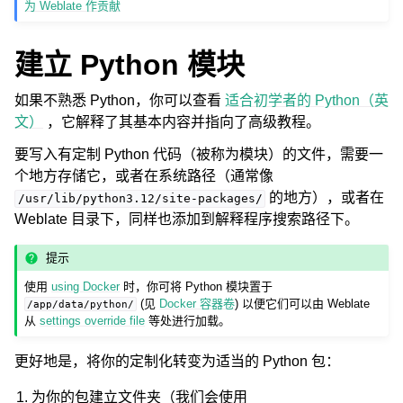
为 Weblate 作贡献
建立 Python 模块
如果不熟悉 Python，你可以查看
适合初学者的 Python（英
文）
，它解释了其基本内容并指向了高级教程。
ggle navigation of 支持的文件格式
要写入有定制 Python 代码（被称为模块）的文件，需要一
个地方存储它，或者在系统路径（通常像
的地方），或者在
/usr/lib/python3.12/site-packages/
Weblate 目录下，同样也添加到解释程序搜索路径下。
提示
使用
using Docker
时，你可将 Python 模块置于
(见
Docker 容器卷
) 以便它们可以由 Weblate
/app/data/python/
从
settings override file
等处进行加载。
ggle navigation of 配置说明
更好地是，将你的定制化转变为适当的 Python 包：
为你的包建立文件夹（我们会使用