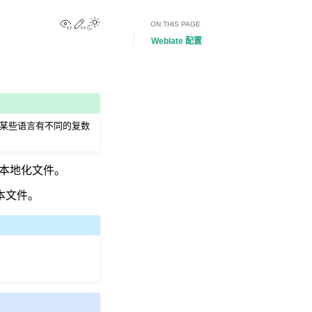
View this page
Edit this page
Toggle Light / Dark / Auto color theme
ON THIS PAGE
Weblate 配置
对某些语言有不同的复数
能的本地化文件。
本文件。