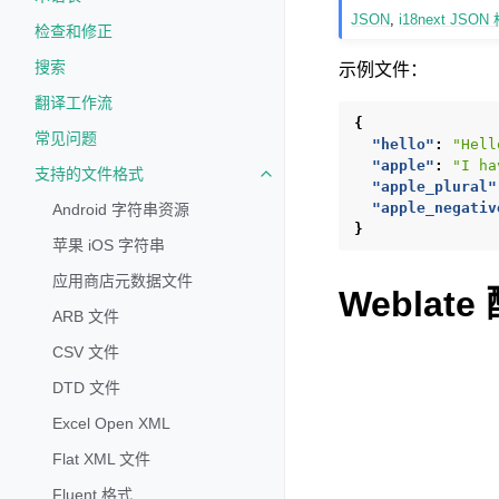
JSON
,
i18next JSON
检查和修正
搜索
示例文件：
翻译工作流
{
常见问题
"hello"
:
"Hell
"apple"
:
"I ha
支持的文件格式
Toggle navigation of 支持的文
"apple_plural"
"apple_negativ
Android 字符串资源
}
苹果 iOS 字符串
应用商店元数据文件
Weblate
ARB 文件
CSV 文件
DTD 文件
Excel Open XML
Flat XML 文件
Fluent 格式