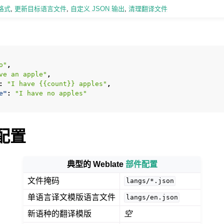
 格式
,
更新目标语言文件
,
自定义 JSON 输出
,
清理翻译文件
o"
,
ve an apple"
,
件格式
:
"I have {{count}} apples"
,
e"
:
"I have no apples"
 配置
典型的 Weblate
部件配置
文件掩码
langs/*.json
单语言译文模版语言文件
langs/en.json
新语种的翻译模版
空