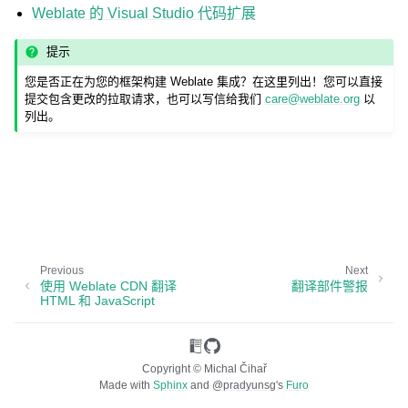
Weblate 的 Visual Studio 代码扩展
提示
您是否正在为您的框架构建 Weblate 集成？在这里列出！您可以直接
提交包含更改的拉取请求，也可以写信给我们
care
@
weblate
.
org
以
列出。
ggle navigation of 支持的文件格式
Previous
Next
使用 Weblate CDN 翻译
翻译部件警报
HTML 和 JavaScript
ggle navigation of 配置说明
Copyright © Michal Čihař
Made with
Sphinx
and
@pradyunsg
's
Furo