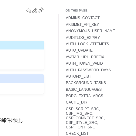
View this page
Edit this page
Toggle Light / Dark / Auto color theme
ON THIS PAGE
ADMINS_CONTACT
AKISMET_API_KEY
ANONYMOUS_USER_NAME
AUDITLOG_EXPIRY
AUTH_LOCK_ATTEMPTS
AUTO_UPDATE
AVATAR_URL_PREFIX
AUTH_TOKEN_VALID
AUTH_PASSWORD_DAYS
AUTOFIX_LIST
BACKGROUND_TASKS
BASIC_LANGUAGES
BORG_EXTRA_ARGS
CACHE_DIR
CSP_SCRIPT_SRC,
CSP_IMG_SRC,
CSP_CONNECT_SRC,
电子邮件地址。
CSP_STYLE_SRC,
CSP_FONT_SRC
CHECK_LIST