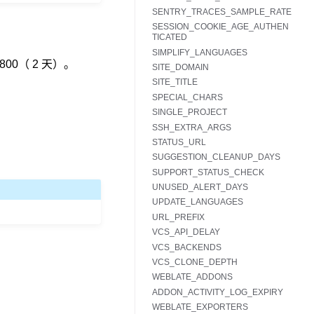
SENTRY_TRACES_SAMPLE_RATE
SESSION_COOKIE_AGE_AUTHEN
TICATED
SIMPLIFY_LANGUAGES
0（ 2 天）。
SITE_DOMAIN
SITE_TITLE
SPECIAL_CHARS
SINGLE_PROJECT
SSH_EXTRA_ARGS
STATUS_URL
SUGGESTION_CLEANUP_DAYS
SUPPORT_STATUS_CHECK
UNUSED_ALERT_DAYS
UPDATE_LANGUAGES
URL_PREFIX
VCS_API_DELAY
VCS_BACKENDS
VCS_CLONE_DEPTH
WEBLATE_ADDONS
ADDON_ACTIVITY_LOG_EXPIRY
WEBLATE_EXPORTERS