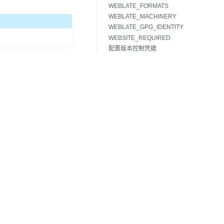
WEBLATE_FORMATS
WEBLATE_MACHINERY
WEBLATE_GPG_IDENTITY
WEBSITE_REQUIRED
配置版本控制凭据