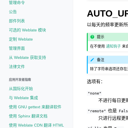
管理命令
AUTO_U
公告
部件列表
以每天的频率更新所
可选的 Weblate 模块
提示
定制 Weblate
在不使用
通知钩子
来自
管理界面
从 Weblate 获取支持
备注
法律文件
除了字符串选项还存在
应用开发者指南
选项有：
从国际化开始
"none"
与 Weblate 集成
不进行每日更
使用 GNU gettext 来翻译软件
也是
"remote"
Fals
使用 Sphinx 翻译文档
只进行远程更
使用 Weblate CDN 翻译 HTML