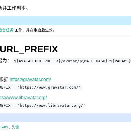
合并工作副本。
 的后台任务
工作，并在重启后生效。
URL_PREFIX
前缀为：
${AVATAR_URL_PREFIX}/avatar/${MAIL_HASH}?${PARAMS}
，根据
https://gravatar.com/
REFIX
=
'https://www.gravatar.com/'
ps://www.libravatar.org/
REFIX
=
'https://www.libravatar.org/'
,
头像
ATARS