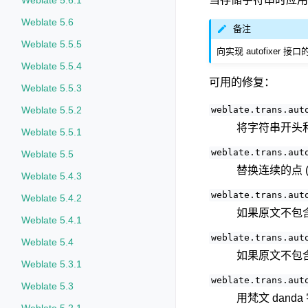
Weblate 5.6.1
Weblate 5.6
备注
Weblate 5.5.5
向实现 autofixer 
Weblate 5.5.4
可用的修复：
Weblate 5.5.3
Weblate 5.5.2
weblate.trans.aut
将字符串开头
Weblate 5.5.1
weblate.trans.aut
Weblate 5.5
替换连续的点 
Weblate 5.4.3
weblate.trans.aut
Weblate 5.4.2
如果原文不包
Weblate 5.4.1
weblate.trans.aut
Weblate 5.4
如果原文不包
Weblate 5.3.1
weblate.trans.aut
Weblate 5.3
用梵文 dan