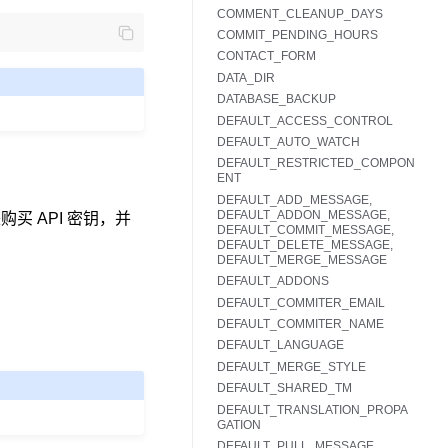
COMMENT_CLEANUP_DAYS
COMMIT_PENDING_HOURS
CONTACT_FORM
DATA_DIR
DATABASE_BACKUP
DEFAULT_ACCESS_CONTROL
DEFAULT_AUTO_WATCH
DEFAULT_RESTRICTED_COMPON
ENT
DEFAULT_ADD_MESSAGE,
DEFAULT_ADDON_MESSAGE,
购买 API 密钥，并
DEFAULT_COMMIT_MESSAGE,
DEFAULT_DELETE_MESSAGE,
DEFAULT_MERGE_MESSAGE
DEFAULT_ADDONS
DEFAULT_COMMITER_EMAIL
DEFAULT_COMMITER_NAME
DEFAULT_LANGUAGE
DEFAULT_MERGE_STYLE
DEFAULT_SHARED_TM
DEFAULT_TRANSLATION_PROPA
GATION
DEFAULT_PULL_MESSAGE