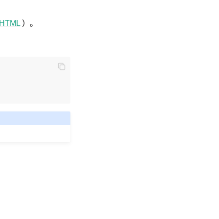
HTML
）。