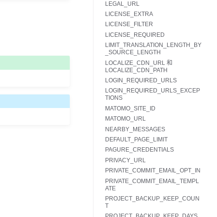
LEGAL_URL
LICENSE_EXTRA
LICENSE_FILTER
LICENSE_REQUIRED
LIMIT_TRANSLATION_LENGTH_BY
_SOURCE_LENGTH
LOCALIZE_CDN_URL 和
LOCALIZE_CDN_PATH
LOGIN_REQUIRED_URLS
LOGIN_REQUIRED_URLS_EXCEP
TIONS
MATOMO_SITE_ID
MATOMO_URL
NEARBY_MESSAGES
DEFAULT_PAGE_LIMIT
PAGURE_CREDENTIALS
PRIVACY_URL
PRIVATE_COMMIT_EMAIL_OPT_IN
PRIVATE_COMMIT_EMAIL_TEMPL
ATE
PROJECT_BACKUP_KEEP_COUN
T
PROJECT_BACKUP_KEEP_DAYS