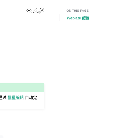
View this page
Edit this page
Toggle Light / Dark / Auto color theme
ON THIS PAGE
Weblate 配置
。
通过
批量编辑
自动完