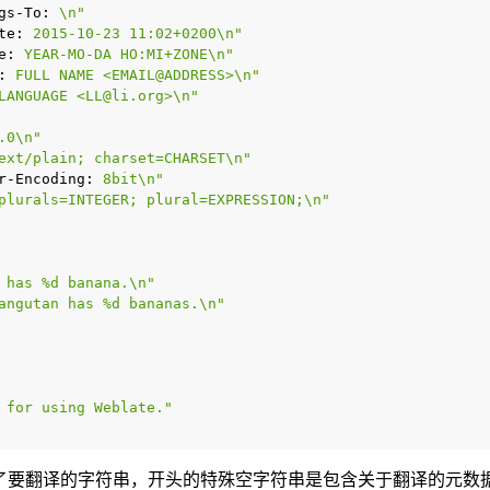
gs-To:
 \n"
te:
 2015-10-23 11:02+0200\n"
e:
 YEAR-MO-DA HO:MI+ZONE\n"
:
 FULL NAME <EMAIL@ADDRESS>\n"
LANGUAGE <LL@li.org>\n"
.0\n"
ext/plain; charset=CHARSET\n"
r-Encoding:
 8bit\n"
plurals=INTEGER; plural=EXPRESSION;\n"
 has %d banana.\n"
angutan has %d bananas.\n"
 for using Weblate."
了要翻译的字符串，开头的特殊空字符串是包含关于翻译的元数