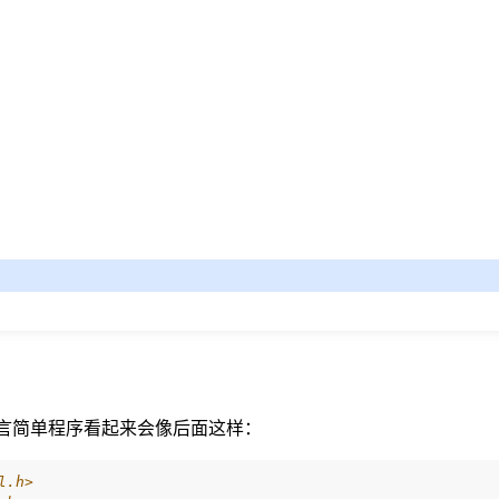
的 C 语言简单程序看起来会像后面这样：
l.h>