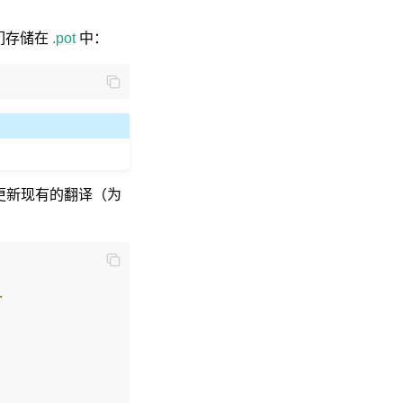
们存储在
.pot
中：
更新现有的翻译（为
.