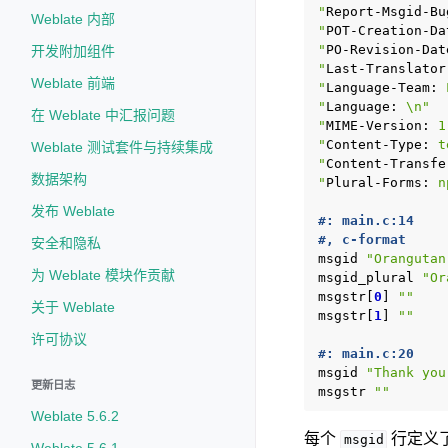
"
Report-Msgid-Bu
Weblate 内部
"
POT-Creation-Da
"
PO-Revision-Dat
开发附加组件
"
Last-Translator
Weblate 前端
"
Language-Team:
 
"
Language:
 \n"
在 Weblate 中汇报问题
"
MIME-Version:
 1
"
Content-Type:
 t
Weblate 测试套件与持续集成
"
Content-Transfe
数据架构
"
Plural-Forms:
 n
发布 Weblate
#: main.c:14
#, c-format
安全和隐私
msgid
"Orangutan
为 Weblate 模块作贡献
msgid_plural
"Or
msgstr[
0
]
""
关于 Weblate
msgstr[
1
]
""
许可协议
#: main.c:20
msgid
"Thank you
更新日志
msgstr
""
Weblate 5.6.2
每个
行定义
msgid