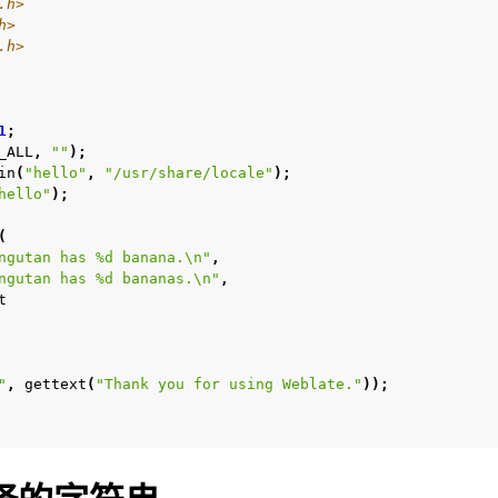
.h>
h>
.h>
1
;
_ALL
,
""
);
in
(
"hello"
,
"/usr/share/locale"
);
hello"
);
(
ngutan has %d banana.
\n
"
,
ngutan has %d bananas.
\n
"
,
t
"
,
gettext
(
"Thank you for using Weblate."
));