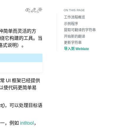
View this page
Edit this page
Toggle Light / Dark / Auto color theme
ON THIS PAGE
工作流程概览
示例程序
提取可翻译的字符串
种简单而灵活的方
开始新的翻译
绕它构建的工具。当
更新字符串
格式说明）。
导入到 Weblate
，通常 UI 框架已经提供
以使代码更简单易
t()
，可以处理目标语
之一，例如
intltool
，