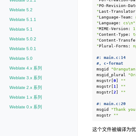
Weblate 5.2.1
"
PO-Revision-Dat
Weblate 5.2
"
Last-Translator
"
Language-Team:
 
Weblate 5.1.1
"
Language:
 cs\n"
"
MIME-Version:
 1
Weblate 5.1
"
Content-Type:
 t
Weblate 5.0.2
"
Content-Transfe
"
Plural-Forms:
 n
Weblate 5.0.1
#: main.c:14
Weblate 5.0
#, c-format
Weblate 4.x 系列
msgid
"Orangutan
msgid_plural
"Or
Weblate 3.x 系列
msgstr[
0
]
""
msgstr[
1
]
""
Weblate 2.x 系列
msgstr[
2
]
""
Weblate 1.x 系列
#: main.c:20
Weblate 0.x 系列
msgid
"Thank you
msgstr
""
这个文件被编译为优