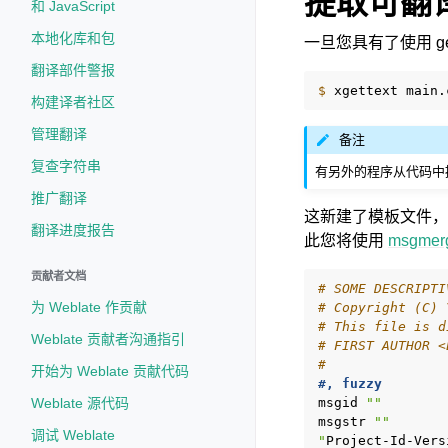
提取可翻
和 JavaScript
本地化库和包
一旦您具有了使用 ge
翻译部件警报
$ 
xgettext
main.
构建译者社区
管理翻译
备注
复查字符串
有另外的程序从代码中
推广翻译
这新建了模板文件
翻译进度报告
此您将使用
msgmer
贡献者文档
# SOME DESCRIPTI
为 Weblate 作贡献
# Copyright (C) 
# This file is d
Weblate 贡献者沟通指引
# FIRST AUTHOR <
#
开始为 Weblate 贡献代码
#, fuzzy
Weblate 源代码
msgid
""
msgstr
""
调试 Weblate
"
Project-Id-Vers