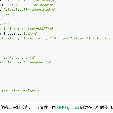
e:
 2015-10-23 11:02+0200\n"
:
 Automatically generated\n"
none\n"
.0\n"
ext/plain; charset=ASCII\n"
r-Encoding:
 8bit\n"
plurals=3; plural=(n==1) ? 0 : (n>=2 && n<=4) ? 1 : 2;\n
 has %d banana.\n"
angutan has %d bananas.\n"
 for using Weblate."
化的二进制形式，
.mo
文件，由
GNU gettext
函数在运行时使用