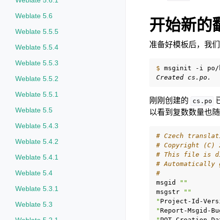
Weblate 5.6.1
Weblate 5.6
开始新的
Weblate 5.5.5
准备好模板后，我们
Weblate 5.5.4
Weblate 5.5.3
$ 
msginit
-i
po/
Created cs.po.
Weblate 5.5.2
Weblate 5.5.1
刚刚创建的
cs.po
Weblate 5.5
以看到复数数量也随
Weblate 5.4.3
# Czech translat
Weblate 5.4.2
# Copyright (C) 
# This file is d
Weblate 5.4.1
# Automatically 
Weblate 5.4
#
msgid
""
Weblate 5.3.1
msgstr
""
"
Project-Id-Vers
Weblate 5.3
"
Report-Msgid-Bu
"
POT-Creation-Da