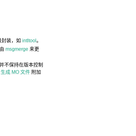
级封装，如
intltool
。
须由
msgmerge
来更
并不保持在版本控制
用
生成 MO 文件
附加