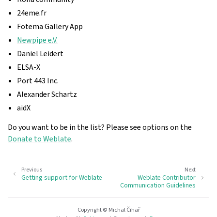
24eme.fr
Fotema Gallery App
Newpipe e.V.
Daniel Leidert
ELSA-X
Port 443 Inc.
Alexander Schartz
aidX
Do you want to be in the list? Please see options on the
Donate to Weblate
.
Previous
Next
Getting support for Weblate
Weblate Contributor
Communication Guidelines
Copyright © Michal Čihař