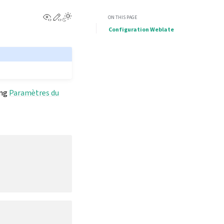
View this page
Edit this page
ON THIS PAGE
Configuration Weblate
ing
Paramètres du