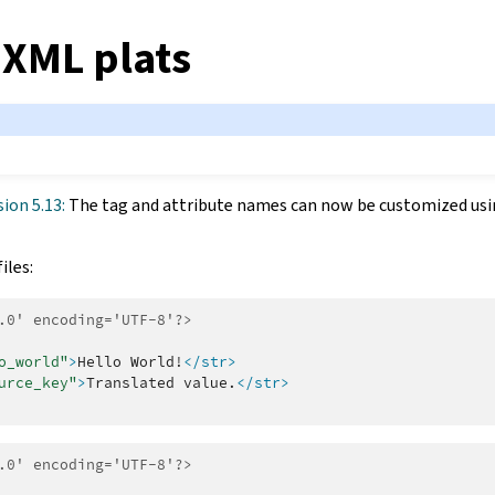
 XML plats
sion 5.13:
The tag and attribute names can now be customized us
iles:
.0' encoding='UTF-8'?>
o_world"
>
Hello
World!
</str>
urce_key"
>
Translated
value.
</str>
.0' encoding='UTF-8'?>