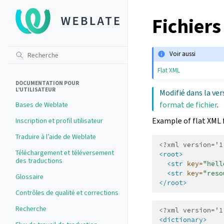
Fichiers
Voir aussi
Flat XML
DOCUMENTATION POUR
L’UTILISATEUR
Modifié dans la ver
format de fichier
.
Bases de Weblate
Example of flat XML f
Inscription et profil utilisateur
Traduire à l’aide de Weblate
<?xml version='1
Téléchargement et téléversement
<root>
des traductions
<str
key=
"hell
<str
key=
"reso
Glossaire
</root>
Contrôles de qualité et corrections
Recherche
<?xml version='1
<dictionary>