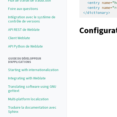
Flux de travail de traduction
<entry
name=
"h
<entry
name=
"r
Foire aux questions
</dictionary>
Intégration avec le système de
contrôle de versions
Configura
API REST de Weblate
Client Weblate
API Python de Weblate
GUIDE DU DÉVELOPPEUR
D’APPLICATIONS
Starting with internationalization
Integrating with Weblate
Translating software using GNU
gettext
Multi-platform localization
Traduire la documentation avec
Sphinx