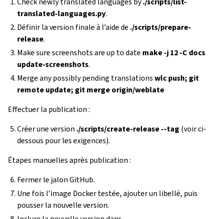
Check newly translated languages by
./scripts/list-
translated-languages.py
.
Définir la version finale à l’aide de
./scripts/prepare-
release
.
Make sure screenshots are up to date
make -j 12 -C docs
update-screenshots
.
Merge any possibly pending translations
wlc push; git
remote update; git merge origin/weblate
Effectuer la publication :
Créer une version
./scripts/create-release --tag
(voir ci-
dessous pour les exigences).
Étapes manuelles après publication :
Fermer le jalon GitHub.
Une fois l’image Docker testée, ajouter un libellé, puis
pousser la nouvelle version.
Inclure la nouvelle version dans