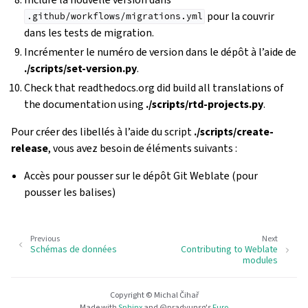
pour la couvrir
.github/workflows/migrations.yml
dans les tests de migration.
Incrémenter le numéro de version dans le dépôt à l’aide de
./scripts/set-version.py
.
Check that readthedocs.org did build all translations of
the documentation using
./scripts/rtd-projects.py
.
Pour créer des libellés à l’aide du script
./scripts/create-
release
, vous avez besoin de éléments suivants :
Accès pour pousser sur le dépôt Git Weblate (pour
pousser les balises)
Previous
Next
Schémas de données
Contributing to Weblate
modules
Copyright © Michal Čihař
Made with
Sphinx
and
@pradyunsg
's
Furo