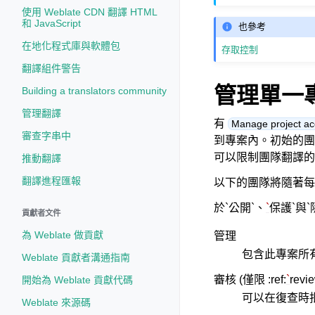
使用 Weblate CDN 翻譯 HTML
和 JavaScript
也參考
在地化程式庫與軟體包
存取控制
翻譯組件警告
管理單一
Building a translators community
管理翻譯
有
Manage project a
審查字串中
到專案內。初始的團
可以限制團隊翻譯
推動翻譯
翻譯進程匯報
以下的團隊將隨著每
於`公開`、
`
保護`與`
貢獻者文件
為 Weblate 做貢獻
管理
包含此專案所
Weblate 貢獻者溝通指南
審核 (僅限 :ref:
`
revi
開始為 Weblate 貢獻代碼
可以在復查時
Weblate 來源碼