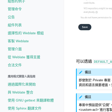
組態的例子
管理命令
公告
組件列表
選擇性的 Weblate 模組
客製 Weblate
管理介面
從 Weblate 獲得支援
可以透過
DEFAULT_A
合法文件
備註
應用程式開發人員指南
即使對於
Private
專案
通過國際化來開始
資訊和語言摘要裡面。
與 Weblate 整合
備註
使用 GNU gettext 來翻譯軟體
專案中預設提供“公開”，”
使用 Sphinx 翻譯文件
<custom-acl>`進行客