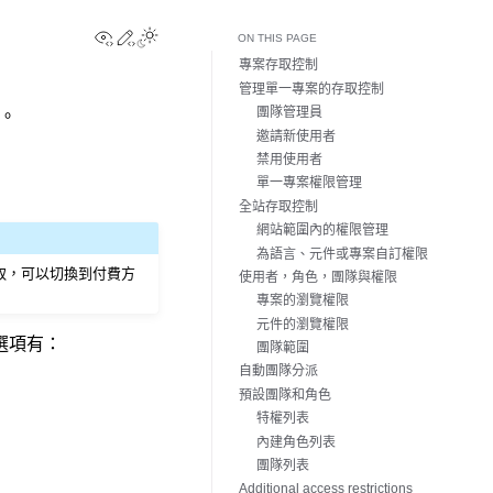
View this page
Edit this page
Toggle Light / Dark / Auto color theme
ON THIS PAGE
專案存取控制
管理單一專案的存取控制
團隊管理員
限。
邀請新使用者
禁用使用者
單一專案權限管理
全站存取控制
網站範圍內的權限管理
為語言、元件或專案自訂權限
取，可以切換到付費方
使用者，角色，團隊與權限
專案的瀏覽權限
元件的瀏覽權限
選項有：
團隊範圍
自動團隊分派
預設團隊和角色
特權列表
內建角色列表
團隊列表
Additional access restrictions