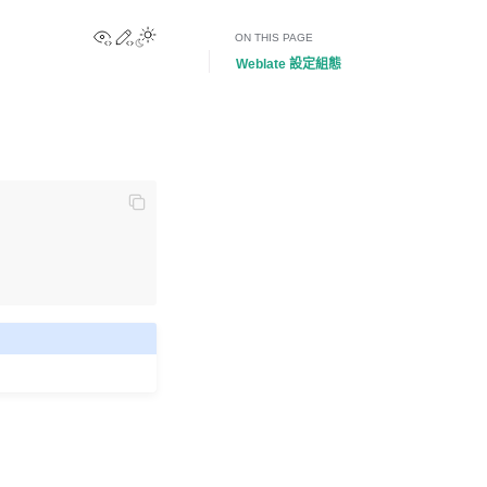
View this page
Edit this page
Toggle Light / Dark / Auto color theme
ON THIS PAGE
Weblate 設定組態